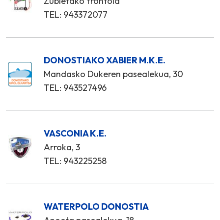
Zubietako frontoia
TEL: 943372077
DONOSTIAKO XABIER M.K.E.
Mandasko Dukeren pasealekua, 30
TEL: 943527496
VASCONIA K.E.
Arroka, 3
TEL: 943225258
WATERPOLO DONOSTIA