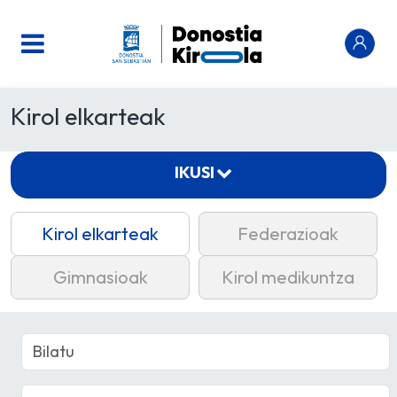
Kirol elkarteak
IKUSI
Kirol elkarteak
Federazioak
Gimnasioak
Kirol medikuntza