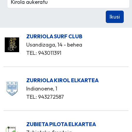
ZURRIOLA SURF CLUB
Usandizaga, 14 - behea
TEL: 943011391
ZURRIOLA KIROL ELKARTEA
Indianoene, 1
TEL: 943272587
ZUBIETA PILOTA ELKARTEA