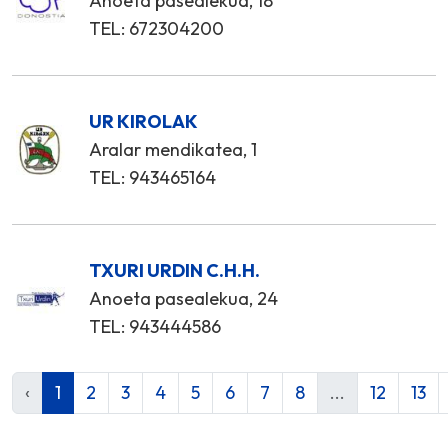
Anoeta pasealekua, 18
TEL: 672304200
UR KIROLAK
Aralar mendikatea, 1
TEL: 943465164
TXURI URDIN C.H.H.
Anoeta pasealekua, 24
TEL: 943444586
‹
1
2
3
4
5
6
7
8
...
12
13