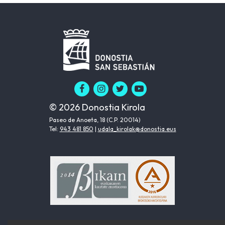
© 2026 Donostia Kirola
Paseo de Anoeta, 18 (C.P. 20014)
Tel:
943 481 850
|
udala_kirolak@donostia.eus