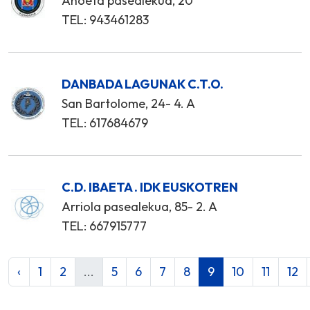
Anoeta pasealekua, 20
TEL: 943461283
DANBADA LAGUNAK C.T.O.
San Bartolome, 24- 4. A
TEL: 617684679
C.D. IBAETA . IDK EUSKOTREN
Arriola pasealekua, 85- 2. A
TEL: 667915777
‹
1
2
...
5
6
7
8
9
10
11
12