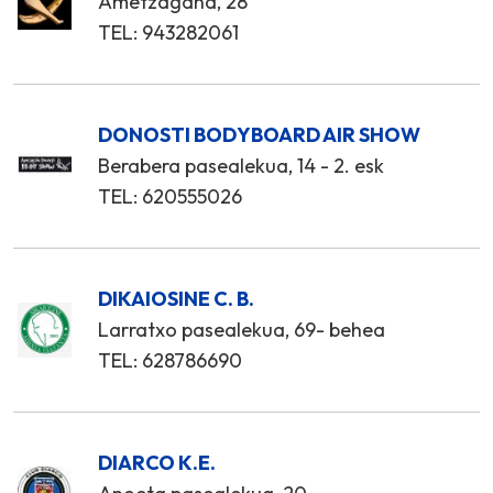
Ametzagaña, 28
TEL: 943282061
DONOSTI BODYBOARD AIR SHOW
Berabera pasealekua, 14 - 2. esk
TEL: 620555026
DIKAIOSINE C. B.
Larratxo pasealekua, 69- behea
TEL: 628786690
DIARCO K.E.