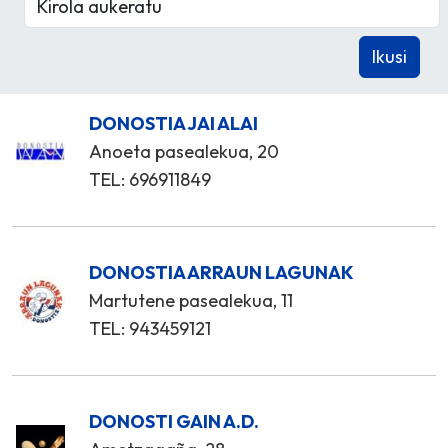
DONOSTIA JAI ALAI
Anoeta pasealekua, 20
TEL: 696911849
DONOSTIA ARRAUN LAGUNAK
Martutene pasealekua, 11
TEL: 943459121
DONOSTI GAIN A.D.