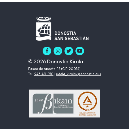
© 2026 Donostia Kirola
Paseo de Anoeta, 18 (C.P. 20014)
Tel:
943 481 850
|
udala_kirolak@donostia.eus