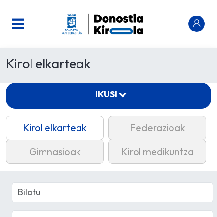
Kirol elkarteak
IKUSI
Kirol elkarteak
Federazioak
Gimnasioak
Kirol medikuntza