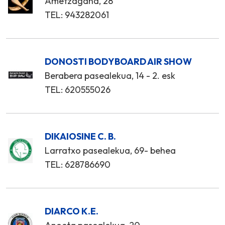
Ametzagaña, 28
TEL: 943282061
DONOSTI BODYBOARD AIR SHOW
Berabera pasealekua, 14 - 2. esk
TEL: 620555026
DIKAIOSINE C. B.
Larratxo pasealekua, 69- behea
TEL: 628786690
DIARCO K.E.