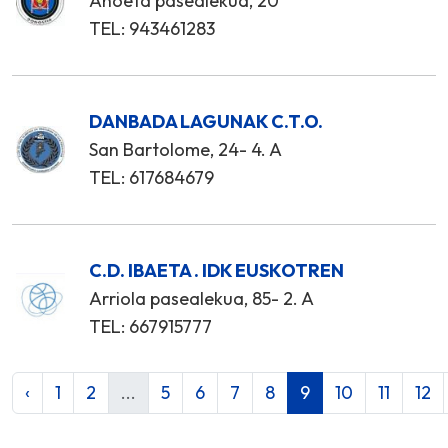
Anoeta pasealekua, 20
TEL: 943461283
DANBADA LAGUNAK C.T.O.
San Bartolome, 24- 4. A
TEL: 617684679
C.D. IBAETA . IDK EUSKOTREN
Arriola pasealekua, 85- 2. A
TEL: 667915777
‹
1
2
...
5
6
7
8
9
10
11
12