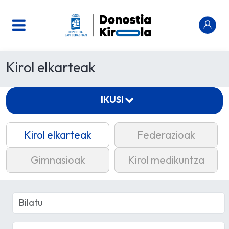
Kirol elkarteak
IKUSI
Kirol elkarteak
Federazioak
Gimnasioak
Kirol medikuntza