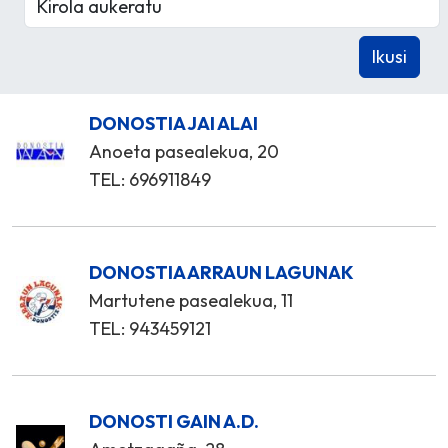
DONOSTIA JAI ALAI
Anoeta pasealekua, 20
TEL: 696911849
DONOSTIA ARRAUN LAGUNAK
Martutene pasealekua, 11
TEL: 943459121
DONOSTI GAIN A.D.