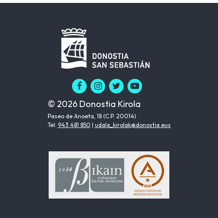
© 2026 Donostia Kirola
Paseo de Anoeta, 18 (C.P. 20014)
Tel:
943 481 850
|
udala_kirolak@donostia.eus