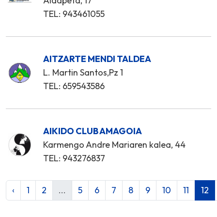
Aldapeta, 17
TEL: 943461055
AITZARTE MENDI TALDEA
L. Martin Santos,Pz 1
TEL: 659543586
AIKIDO CLUB AMAGOIA
Karmengo Andre Mariaren kalea, 44
TEL: 943276837
‹
1
2
...
5
6
7
8
9
10
11
12