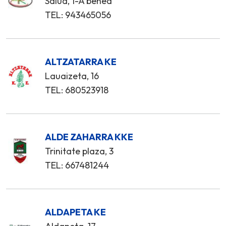
Salud, 1-A behea
TEL: 943465056
ALTZATARRA KE
Lauaizeta, 16
TEL: 680523918
ALDE ZAHARRA KKE
Trinitate plaza, 3
TEL: 667481244
ALDAPETA KE