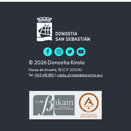
© 2026 Donostia Kirola
Paseo de Anoeta, 18 (C.P. 20014)
Tel:
943 481 850
|
udala_kirolak@donostia.eus