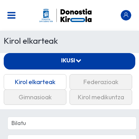
Kirol elkarteak
IKUSI
Kirol elkarteak
Federazioak
Gimnasioak
Kirol medikuntza