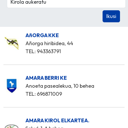
AñORGA KKE
Añorga hiribidea, 44
TEL: 943363791
AMARA BERRI KE
Anoeta pasealekua, 10 behea
TEL: 696871009
AMARA KIROL ELKARTEA.