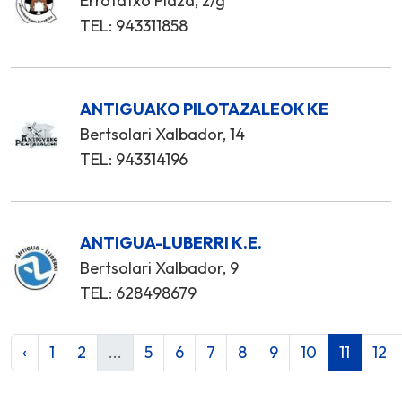
Errotatxo Plaza, z/g
TEL: 943311858
ANTIGUAKO PILOTAZALEOK KE
Bertsolari Xalbador, 14
TEL: 943314196
ANTIGUA-LUBERRI K.E.
Bertsolari Xalbador, 9
TEL: 628498679
‹
1
2
...
5
6
7
8
9
10
11
12