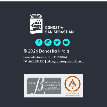
© 2026 Donostia Kirola
Paseo de Anoeta, 18 (C.P. 20014)
Tel:
943 481 850
|
udala_kirolak@donostia.eus