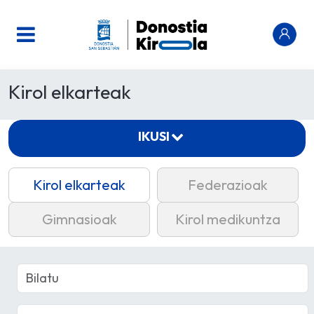
Kirol elkarteak
IKUSI
Kirol elkarteak
Federazioak
Gimnasioak
Kirol medikuntza