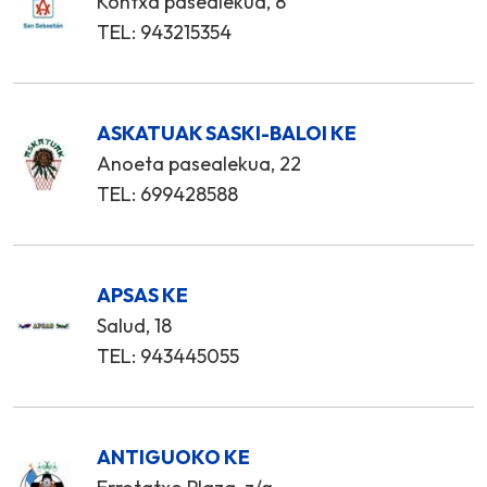
Kontxa pasealekua, 8
TEL: 943215354
ASKATUAK SASKI-BALOI KE
Anoeta pasealekua, 22
TEL: 699428588
APSAS KE
Salud, 18
TEL: 943445055
ANTIGUOKO KE