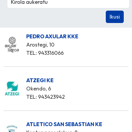
PEDRO AXULAR KKE
Arostegi, 10
TEL: 943316066
ATZEGI KE
Okendo, 6
TEL: 943423942
ATLETICO SAN SEBASTIAN KE