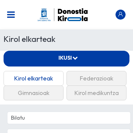
Kirol elkarteak
IKUSI
Kirol elkarteak
Federazioak
Gimnasioak
Kirol medikuntza