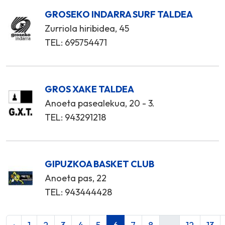
GROSEKO INDARRA SURF TALDEA
Zurriola hiribidea, 45
TEL: 695754471
GROS XAKE TALDEA
Anoeta pasealekua, 20 - 3.
TEL: 943291218
GIPUZKOA BASKET CLUB
Anoeta pas, 22
TEL: 943444428