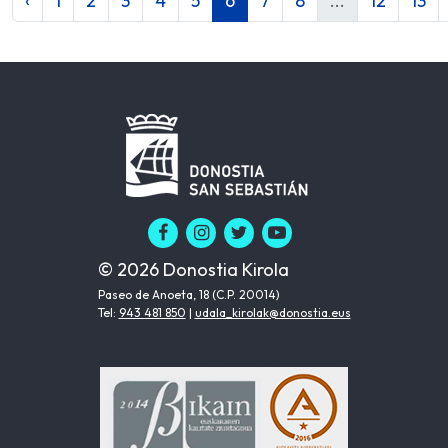
‹
1
2
3
4
5
6
7
8
...
12
13
© 2026 Donostia Kirola
Paseo de Anoeta, 18 (C.P. 20014)
Tel:
943 481 850
|
udala_kirolak@donostia.eus