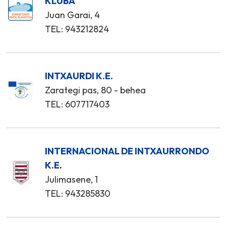
KLUBA
Juan Garai, 4
TEL: 943212824
INTXAURDI K.E.
Zarategi pas, 80 - behea
TEL: 607717403
INTERNACIONAL DE INTXAURRONDO
K.E.
Julimasene, 1
TEL: 943285830