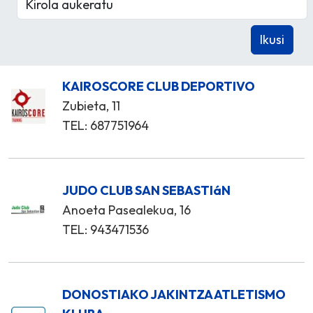
KAIROSCORE CLUB DEPORTIVO
Zubieta, 11
TEL: 687751964
JUDO CLUB SAN SEBASTIáN
Anoeta Pasealekua, 16
TEL: 943471536
DONOSTIAKO JAKINTZA ATLETISMO