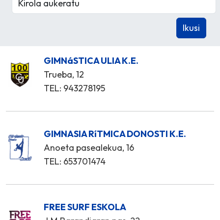
GIMNáSTICA ULIA K.E.
Trueba, 12
TEL: 943278195
GIMNASIA RíTMICA DONOSTI K.E.
Anoeta pasealekua, 16
TEL: 653701474
FREE SURF ESKOLA