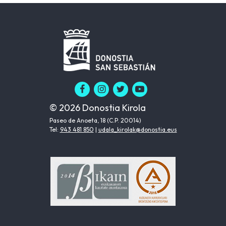
© 2026 Donostia Kirola
Paseo de Anoeta, 18 (C.P. 20014)
Tel:
943 481 850
|
udala_kirolak@donostia.eus