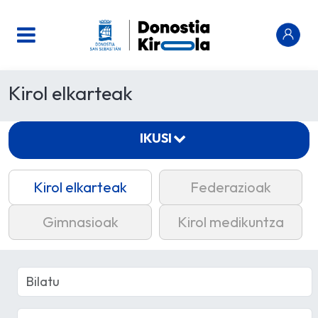
Kirol elkarteak
IKUSI
Kirol elkarteak
Federazioak
Gimnasioak
Kirol medikuntza