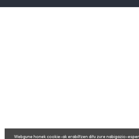
Webgune honek cookie-ak erabiltzen ditu zure nabigazio-esper