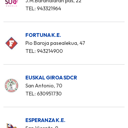
J.M.Barandiaran pas, 22
TEL: 943321964
FORTUNA K.E.
Pio Baroja pasealekua, 47
TEL: 943214900
EUSKAL GIROA SDCR
San Antonio, 70
TEL: 630951730
ESPERANZA K.E.