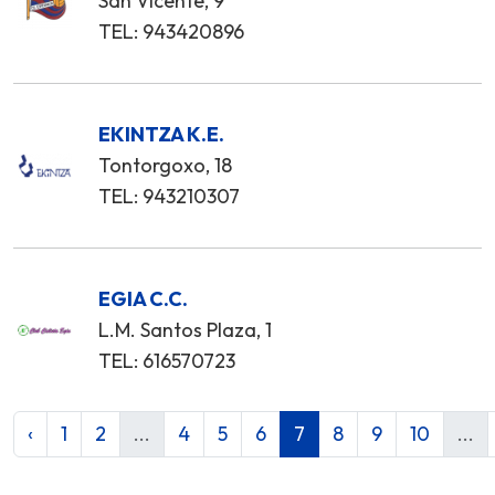
San Vicente, 9
TEL: 943420896
EKINTZA K.E.
Tontorgoxo, 18
TEL: 943210307
EGIA C.C.
L.M. Santos Plaza, 1
TEL: 616570723
‹
1
2
...
4
5
6
7
8
9
10
...