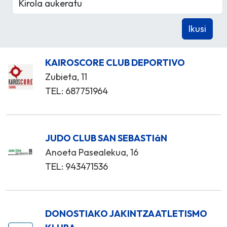
KAIROSCORE CLUB DEPORTIVO
Zubieta, 11
TEL: 687751964
JUDO CLUB SAN SEBASTIáN
Anoeta Pasealekua, 16
TEL: 943471536
DONOSTIAKO JAKINTZA ATLETISMO