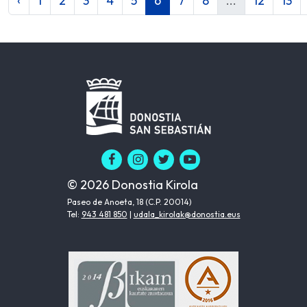
‹
1
2
3
4
5
6
7
8
...
12
13
© 2026 Donostia Kirola
Paseo de Anoeta, 18 (C.P. 20014)
Tel:
943 481 850
|
udala_kirolak@donostia.eus