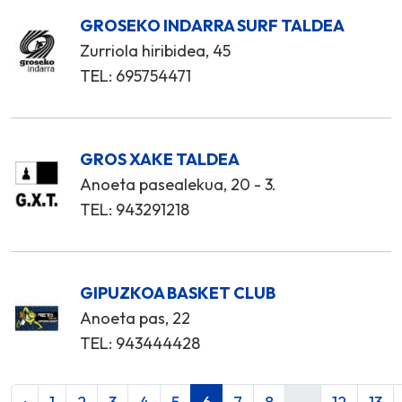
GROSEKO INDARRA SURF TALDEA
Zurriola hiribidea, 45
TEL: 695754471
GROS XAKE TALDEA
Anoeta pasealekua, 20 - 3.
TEL: 943291218
GIPUZKOA BASKET CLUB
Anoeta pas, 22
TEL: 943444428