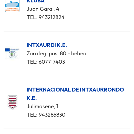
KLUBA
Juan Garai, 4
TEL: 943212824
INTXAURDI K.E.
Zarategi pas, 80 - behea
TEL: 607717403
INTERNACIONAL DE INTXAURRONDO
K.E.
Julimasene, 1
TEL: 943285830