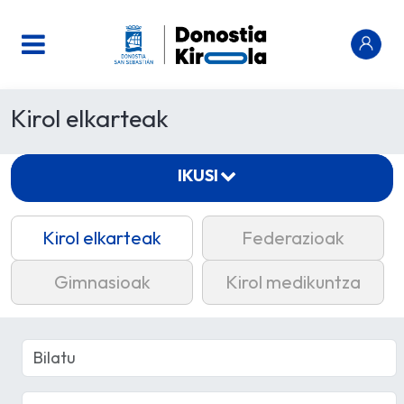
Kirol elkarteak
IKUSI
Kirol elkarteak
Federazioak
Gimnasioak
Kirol medikuntza