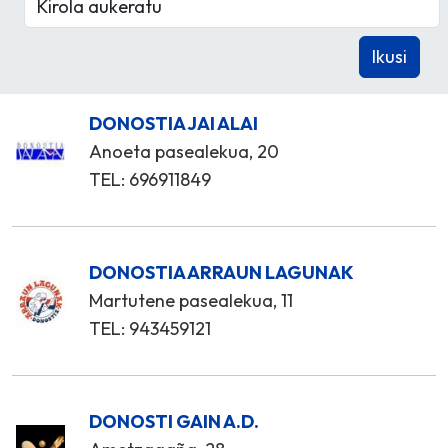
DONOSTIA JAI ALAI
Anoeta pasealekua, 20
TEL: 696911849
DONOSTIA ARRAUN LAGUNAK
Martutene pasealekua, 11
TEL: 943459121
DONOSTI GAIN A.D.