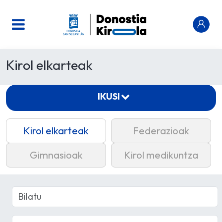
Kirol elkarteak
IKUSI
Kirol elkarteak
Federazioak
Gimnasioak
Kirol medikuntza