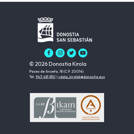
© 2026 Donostia Kirola
Paseo de Anoeta, 18 (C.P. 20014)
Tel:
943 481 850
|
udala_kirolak@donostia.eus