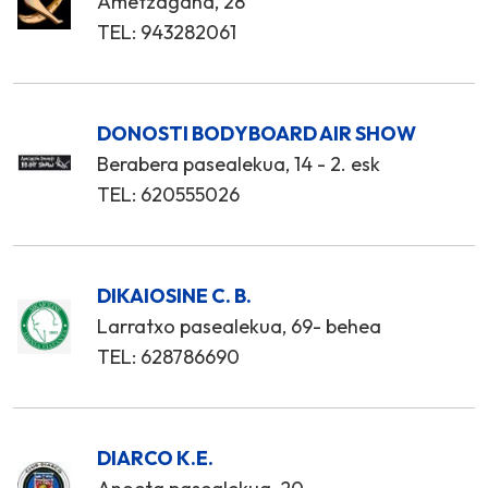
Ametzagaña, 28
TEL: 943282061
DONOSTI BODYBOARD AIR SHOW
Berabera pasealekua, 14 - 2. esk
TEL: 620555026
DIKAIOSINE C. B.
Larratxo pasealekua, 69- behea
TEL: 628786690
DIARCO K.E.