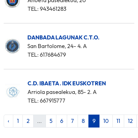
Anoeta pasealekua, 20
TEL: 943461283
DANBADA LAGUNAK C.T.O.
San Bartolome, 24- 4. A
TEL: 617684679
C.D. IBAETA . IDK EUSKOTREN
Arriola pasealekua, 85- 2. A
TEL: 667915777
‹
1
2
...
5
6
7
8
9
10
11
12