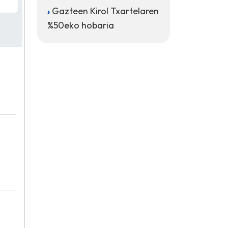
Gazteen Kirol Txartelaren
%50eko hobaria