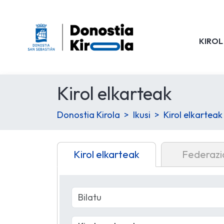
KIROL
Kirol elkarteak
Donostia Kirola
Ikusi
Kirol elkarteak
Kirol elkarteak
Federazi