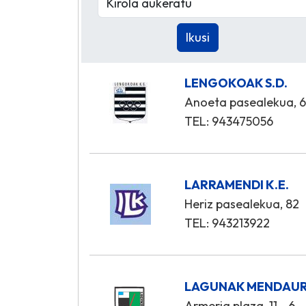
LENGOKOAK S.D.
Anoeta pasealekua, 
TEL: 943475056
LARRAMENDI K.E.
Heriz pasealekua, 82
TEL: 943213922
LAGUNAK MENDAUR 
Armeria plaza, 11 - 6