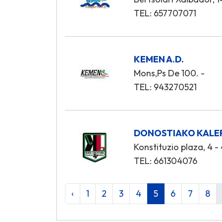
TEL: 657707071
KEMEN A.D.
Mons,Ps De 100. -
TEL: 943270521
DONOSTIAKO KALE
Konstituzio plaza, 4 - 
TEL: 661304076
‹
1
2
3
4
5
6
7
8