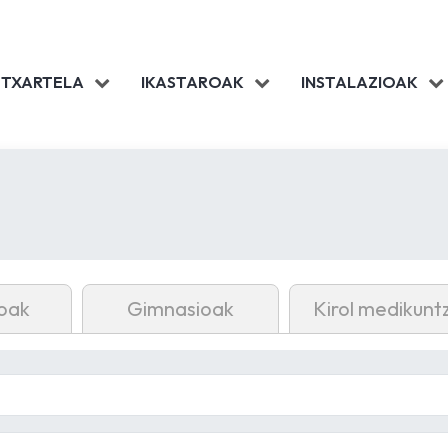
 TXARTELA
IKASTAROAK
INSTALAZIOAK
oak
Gimnasioak
Kirol medikunt