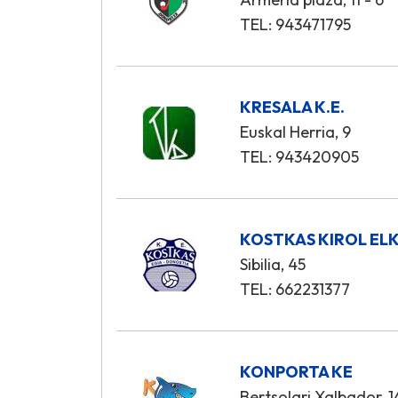
TEL: 943471795
KRESALA K.E.
Euskal Herria, 9
TEL: 943420905
KOSTKAS KIROL EL
Sibilia, 45
TEL: 662231377
KONPORTA KE
Bertsolari Xalbador, 1