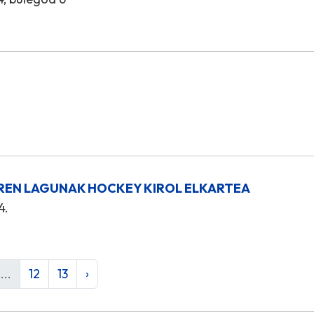
REN LAGUNAK HOCKEY KIROL ELKARTEA
4.
...
12
13
›