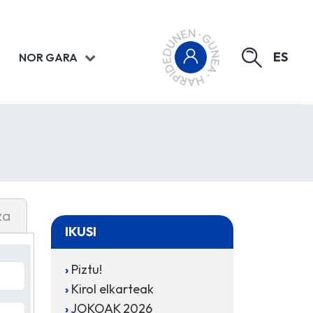
ES
NOR GARA
za
IKUSI
Piztu!
Kirol elkarteak
JOKOAK 2026