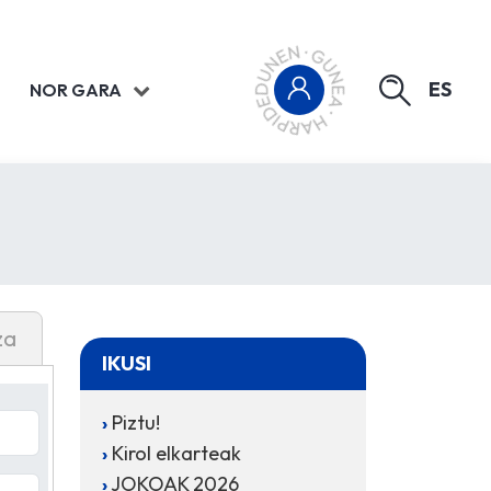
ES
NOR GARA
za
IKUSI
Piztu!
Kirol elkarteak
JOKOAK 2026