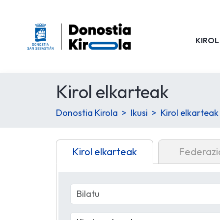
KIROL
Kirol elkarteak
Donostia Kirola
Ikusi
Kirol elkarteak
Kirol elkarteak
Federazi