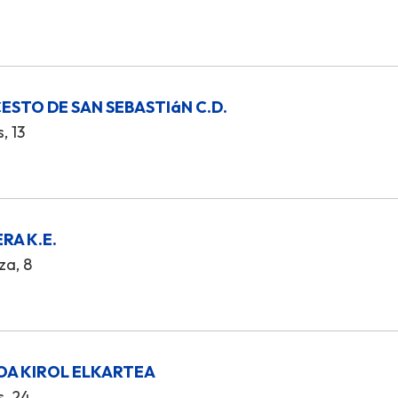
STO DE SAN SEBASTIáN C.D.
, 13
RA K.E.
za, 8
OA KIROL ELKARTEA
s, 24