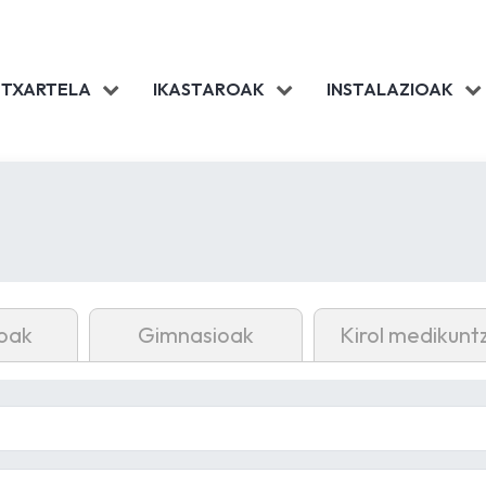
 TXARTELA
IKASTAROAK
INSTALAZIOAK
oak
Gimnasioak
Kirol medikunt