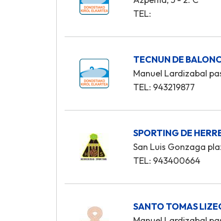
TEL:
TECNUN DE BALONCE
Manuel Lardizabal pas
TEL: 943219877
SPORTING DE HERRE
San Luis Gonzaga pla
TEL: 943400664
SANTO TOMAS LIZE
Manuel Lardizabal pa