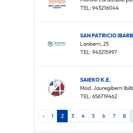
TEL: 943216044
SAN PATRICIO IBARB
Lanberri, 25
TEL: 943215997
SAIEKO K.E.
Mad. Jauregiberri Ibil
TEL: 656719462
‹
1
2
3
4
5
6
7
8