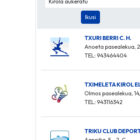
TXURI BERRI C. H.
Anoeta pasealekua, 
TEL: 943464404
TXIMELETA KIROL 
Olmos pasealekua, 14,
TEL: 943116342
TRIKU CLUB DEPOR
Azpeitia, 5 - 2. C