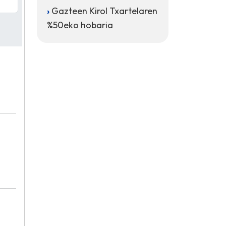
Gazteen Kirol Txartelaren
%50eko hobaria