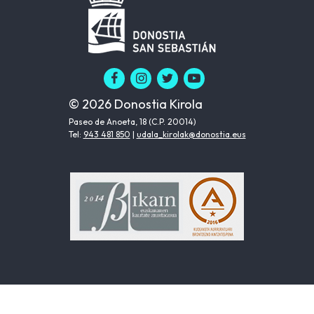
© 2026 Donostia Kirola
Paseo de Anoeta, 18 (C.P. 20014)
Tel:
943 481 850
|
udala_kirolak@donostia.eus