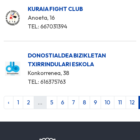
KURAIA FIGHT CLUB
Anoeta, 16
TEL: 667031394
DONOSTIALDEA BIZIKLETAN
TXIRRINDULARI ESKOLA
Konkorrenea, 38
TEL: 616375763
‹
1
2
...
5
6
7
8
9
10
11
12