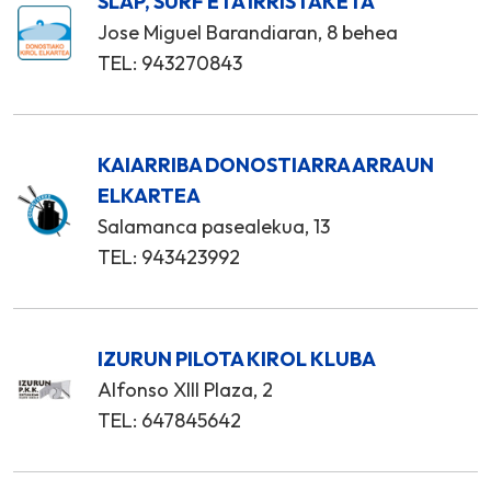
SLAP, SURF ETA IRRISTAKETA
Jose Miguel Barandiaran, 8 behea
TEL: 943270843
KAIARRIBA DONOSTIARRA ARRAUN
ELKARTEA
Salamanca pasealekua, 13
TEL: 943423992
IZURUN PILOTA KIROL KLUBA
Alfonso XIII Plaza, 2
TEL: 647845642