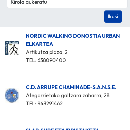
NORDIC WALKING DONOSTIA URBAN
ELKARTEA
Artikutza plaza, 2
TEL: 638090400
C.D. ARRUPE CHAMINADE-S.A.N.S.E.
Ategorrietako galtzara zaharra, 28
TEL: 943291462