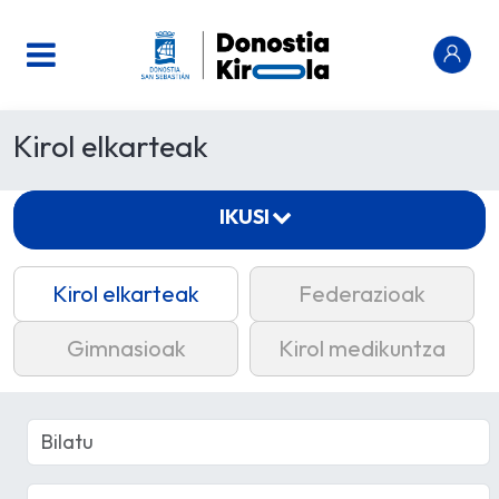
Kirol elkarteak
IKUSI
Kirol elkarteak
Federazioak
Gimnasioak
Kirol medikuntza