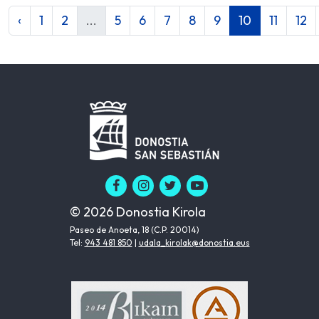
‹
1
2
...
5
6
7
8
9
10
11
12
© 2026 Donostia Kirola
Paseo de Anoeta, 18 (C.P. 20014)
Tel:
943 481 850
|
udala_kirolak@donostia.eus