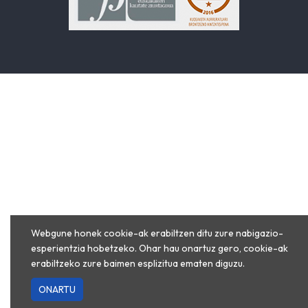
Webgune honek cookie-ak erabiltzen ditu zure nabigazio-
esperientzia hobetzeko. Ohar hau onartuz gero, cookie-ak
erabiltzeko zure baimen esplizitua ematen diguzu.
ONARTU