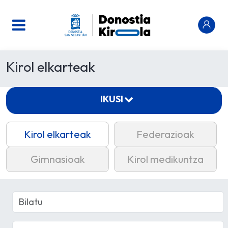
Kirol elkarteak
IKUSI
Kirol elkarteak
Federazioak
Gimnasioak
Kirol medikuntza