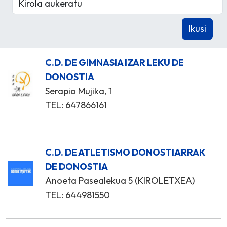
C.D. DE GIMNASIA IZAR LEKU DE
DONOSTIA
Serapio Mujika, 1
TEL: 647866161
C.D. DE ATLETISMO DONOSTIARRAK
DE DONOSTIA
Anoeta Pasealekua 5 (KIROLETXEA)
TEL: 644981550