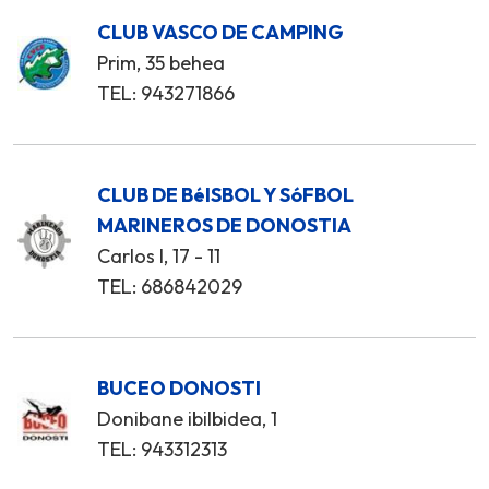
CLUB VASCO DE CAMPING
Prim, 35 behea
TEL: 943271866
CLUB DE BéISBOL Y SóFBOL
MARINEROS DE DONOSTIA
Carlos I, 17 - 11
TEL: 686842029
BUCEO DONOSTI
Donibane ibilbidea, 1
TEL: 943312313