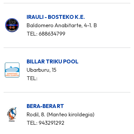
IRAULI - BOSTEKO K.E.
Baldomero Anabitarte, 4-1. B
TEL: 688634799
BILLAR TRIKU POOL
Ubarburu, 15
TEL:
BERA-BERA RT
Rodil, 8. (Manteo kiroldegia)
TEL: 943291292