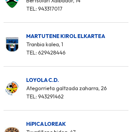
Bertsolari Xalbador, 14
TEL: 943317017
MARTUTENE KIROL ELKARTEA
Tranbia kalea, 1
TEL: 629428446
LOYOLA C.D.
Ategorrieta galtzada zaharra, 26
TEL: 943291462
HíPICA LOREAK