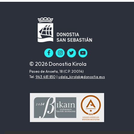
© 2026 Donostia Kirola
Paseo de Anoeta, 18 (C.P. 20014)
Tel:
943 481 850
|
udala_kirolak@donostia.eus