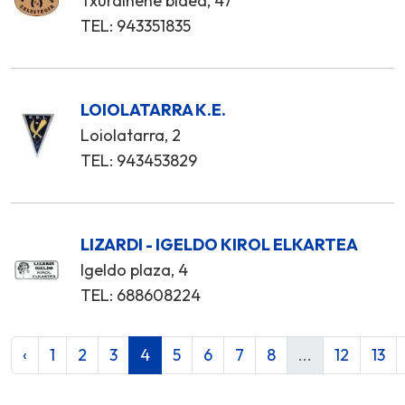
Txurdiñene bidea, 47
TEL: 943351835
LOIOLATARRA K.E.
Loiolatarra, 2
TEL: 943453829
LIZARDI - IGELDO KIROL ELKARTEA
Igeldo plaza, 4
TEL: 688608224
‹
1
2
3
4
5
6
7
8
...
12
13