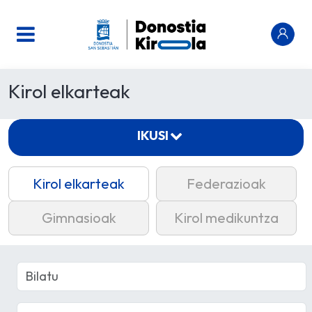
Kirol elkarteak
IKUSI
Kirol elkarteak
Federazioak
Gimnasioak
Kirol medikuntza