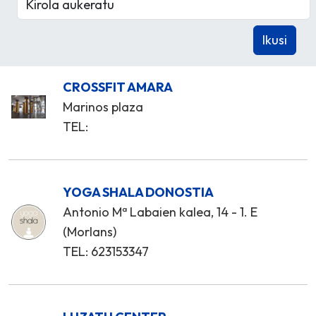
CROSSFIT AMARA
Marinos plaza
TEL:
YOGA SHALA DONOSTIA
Antonio Mª Labaien kalea, 14 - 1. E
(Morlans)
TEL: 623153347