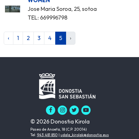
WOMEN
Jose Maria Soroa, 25, sotoa
TEL: 669996798
‹
1
2
3
4
5
›
© 2026 Donostia Kirola
Paseo de Anoeta, 18 (C.P. 20014)
Tel:
943 481 850
|
udala_kirolak@donostia.eus