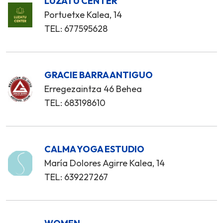
LUZATU CENTER
Portuetxe Kalea, 14
TEL: 677595628
GRACIE BARRA ANTIGUO
Erregezaintza 46 Behea
TEL: 683198610
CALMA YOGA ESTUDIO
María Dolores Agirre Kalea, 14
TEL: 639227267