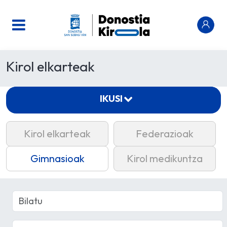
Kirol elkarteak
IKUSI
Kirol elkarteak
Federazioak
Gimnasioak
Kirol medikuntza