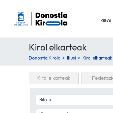
KIROL
Kirol elkarteak
Donostia Kirola
Ikusi
Kirol elkarteak
Kirol elkarteak
Federazi