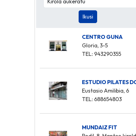
CENTRO GUNA
Gloria, 3-5
TEL: 943290355
ESTUDIO PILATES 
Eustasio Amilibia, 6
TEL: 688654803
MUNDAIZ FIT
Rodil, 8. Manteo kirol