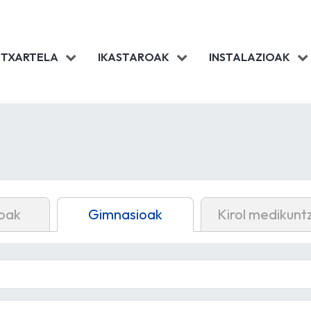
 TXARTELA
IKASTAROAK
INSTALAZIOAK
oak
Gimnasioak
Kirol medikunt