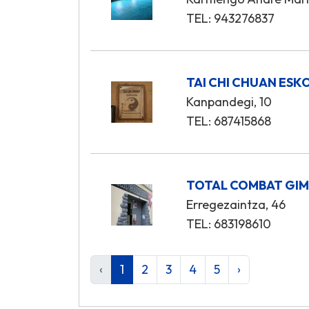
TEL: 943276837
TAI CHI CHUAN ESK
Kanpandegi, 10
TEL: 687415868
TOTAL COMBAT GI
Erregezaintza, 46
TEL: 683198610
‹
1
2
3
4
5
›