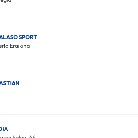
TALASO SPORT
rla Eraikina
BASTIáN
OIA
aren kalea, 44