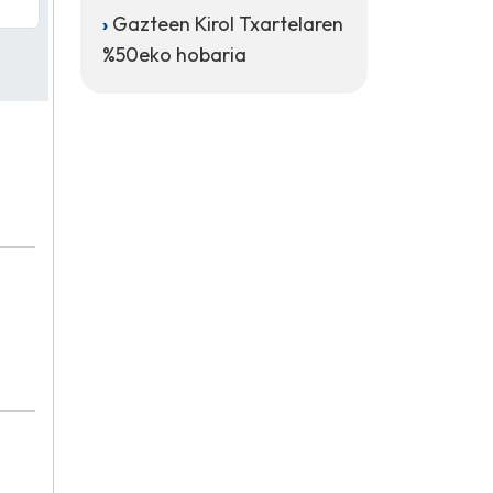
Gazteen Kirol Txartelaren
%50eko hobaria