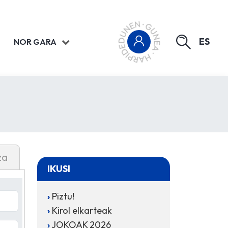
ES
NOR GARA
za
IKUSI
Piztu!
Kirol elkarteak
JOKOAK 2026