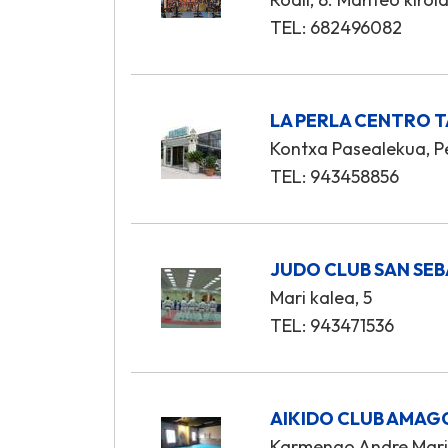
TEL: 682496082
LA PERLA CENTRO 
Kontxa Pasealekua, Pe
TEL: 943458856
JUDO CLUB SAN SE
Mari kalea, 5
TEL: 943471536
AIKIDO CLUB AMAG
Karmengo Andre Mari