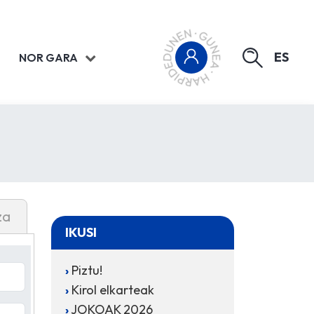
ES
NOR GARA
za
IKUSI
Piztu!
Kirol elkarteak
JOKOAK 2026