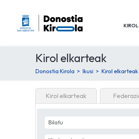
KIROL
Kirol elkarteak
Donostia Kirola
Ikusi
Kirol elkarteak
Kirol elkarteak
Federazi