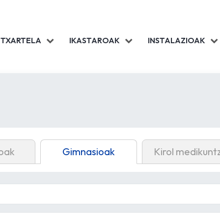
 TXARTELA
IKASTAROAK
INSTALAZIOAK
oak
Gimnasioak
Kirol medikunt