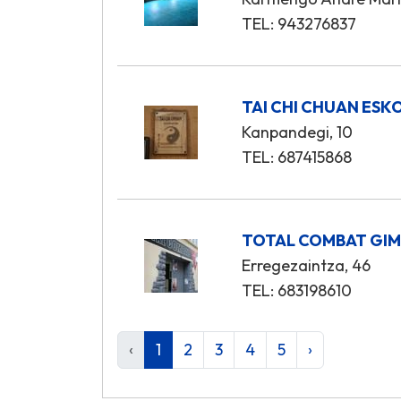
TEL: 943276837
TAI CHI CHUAN ESK
Kanpandegi, 10
TEL: 687415868
TOTAL COMBAT GI
Erregezaintza, 46
TEL: 683198610
‹
1
2
3
4
5
›