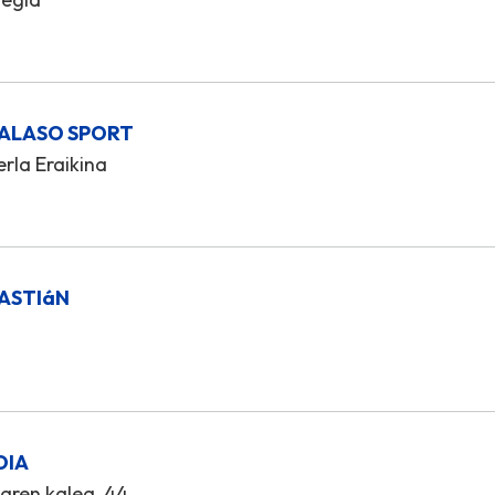
TALASO SPORT
rla Eraikina
BASTIáN
OIA
aren kalea, 44