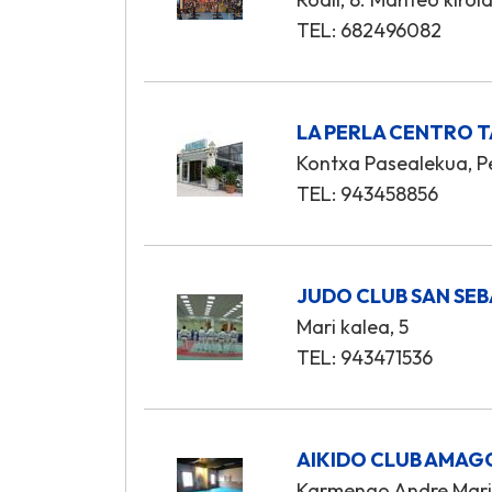
TEL: 682496082
LA PERLA CENTRO 
Kontxa Pasealekua, Pe
TEL: 943458856
JUDO CLUB SAN SE
Mari kalea, 5
TEL: 943471536
AIKIDO CLUB AMAG
Karmengo Andre Mari