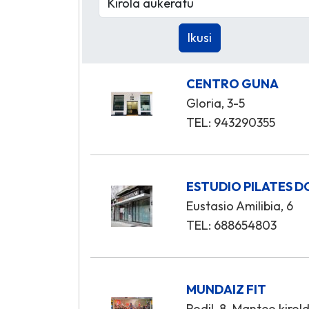
CENTRO GUNA
Gloria, 3-5
TEL: 943290355
ESTUDIO PILATES 
Eustasio Amilibia, 6
TEL: 688654803
MUNDAIZ FIT
Rodil, 8. Manteo kirol