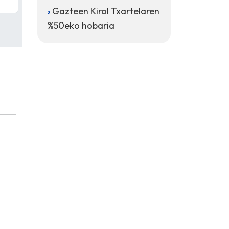
Gazteen Kirol Txartelaren
%50eko hobaria