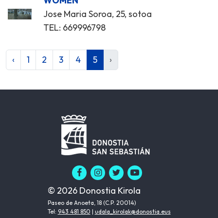
WOMEN
Jose Maria Soroa, 25, sotoa
TEL: 669996798
‹
1
2
3
4
5
›
© 2026 Donostia Kirola
Paseo de Anoeta, 18 (C.P. 20014)
Tel:
943 481 850
|
udala_kirolak@donostia.eus