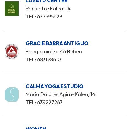
LUZATU CENTER
Portuetxe Kalea, 14
TEL: 677595628
GRACIE BARRA ANTIGUO
Erregezaintza 46 Behea
TEL: 683198610
CALMA YOGA ESTUDIO
María Dolores Agirre Kalea, 14
TEL: 639227267