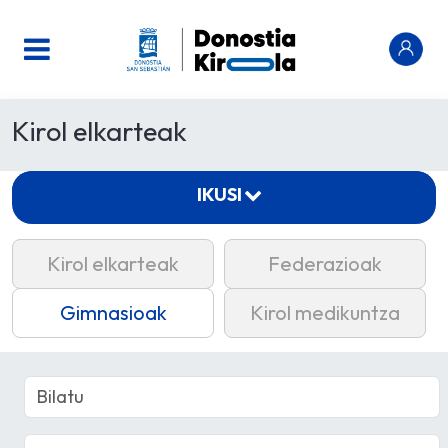
Kirol elkarteak
IKUSI
Kirol elkarteak
Federazioak
Gimnasioak
Kirol medikuntza