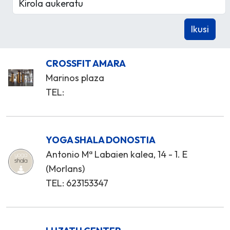
CROSSFIT AMARA
Marinos plaza
TEL:
YOGA SHALA DONOSTIA
Antonio Mª Labaien kalea, 14 - 1. E
(Morlans)
TEL: 623153347