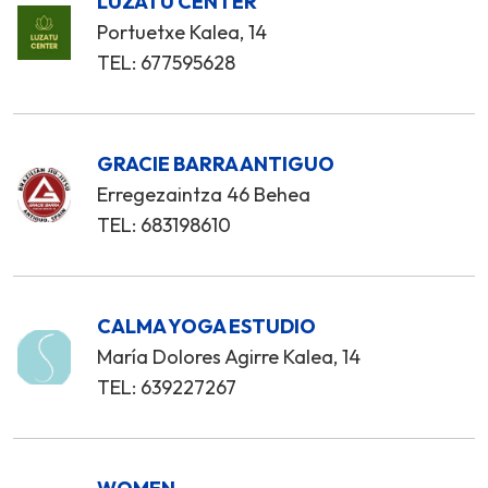
LUZATU CENTER
Portuetxe Kalea, 14
TEL: 677595628
GRACIE BARRA ANTIGUO
Erregezaintza 46 Behea
TEL: 683198610
CALMA YOGA ESTUDIO
María Dolores Agirre Kalea, 14
TEL: 639227267