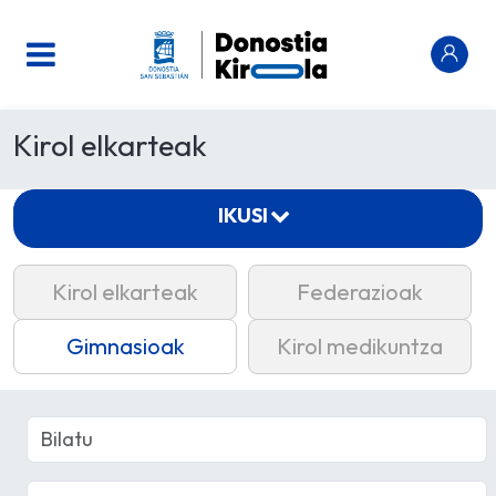
Kirol elkarteak
IKUSI
Kirol elkarteak
Federazioak
Gimnasioak
Kirol medikuntza