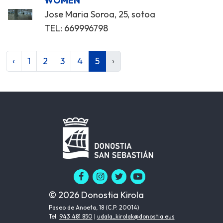
WOMEN
Jose Maria Soroa, 25, sotoa
TEL: 669996798
‹
1
2
3
4
5
›
© 2026 Donostia Kirola
Paseo de Anoeta, 18 (C.P. 20014)
Tel:
943 481 850
|
udala_kirolak@donostia.eus