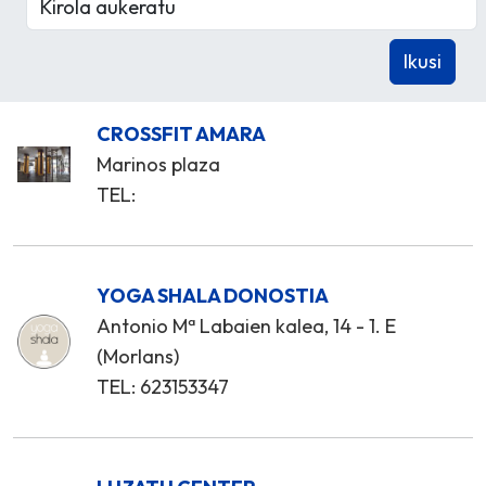
CROSSFIT AMARA
Marinos plaza
TEL:
YOGA SHALA DONOSTIA
Antonio Mª Labaien kalea, 14 - 1. E
(Morlans)
TEL: 623153347