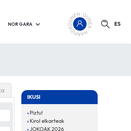
ES
NOR GARA
za
IKUSI
Piztu!
Kirol elkarteak
JOKOAK 2026