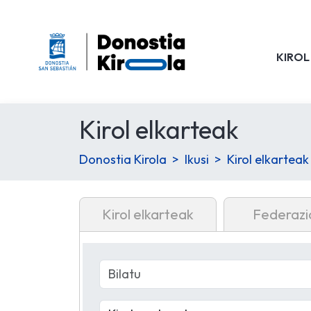
KIROL
Kirol elkarteak
Donostia Kirola
Ikusi
Kirol elkarteak
Kirol elkarteak
Federazi