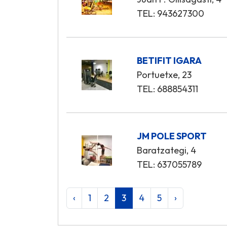
TEL: 943627300
BETIFIT IGARA
Portuetxe, 23
TEL: 688854311
JM POLE SPORT
Baratzategi, 4
TEL: 637055789
‹
1
2
3
4
5
›