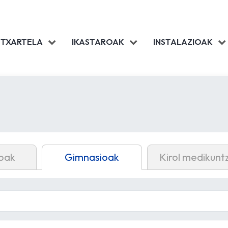
 TXARTELA
IKASTAROAK
INSTALAZIOAK
oak
Gimnasioak
Kirol medikunt