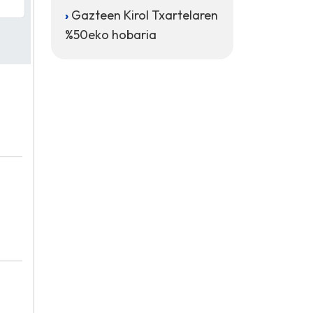
Gazteen Kirol Txartelaren
%50eko hobaria