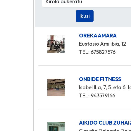
OREKA AMARA
Eustasio Amilibia, 12
TEL: 675827576
ONBIDE FITNESS
Isabel II.a, 7, 5. eta 6.
TEL: 943579166
AIKIDO CLUB ZUHAI
Claudio Delgado Dokt