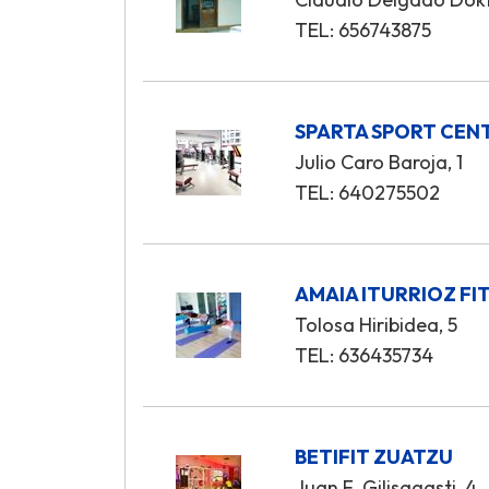
TEL: 656743875
SPARTA SPORT CEN
Julio Caro Baroja, 1
TEL: 640275502
AMAIA ITURRIOZ FI
Tolosa Hiribidea, 5
TEL: 636435734
BETIFIT ZUATZU
Juan F. Gilisagasti, 4