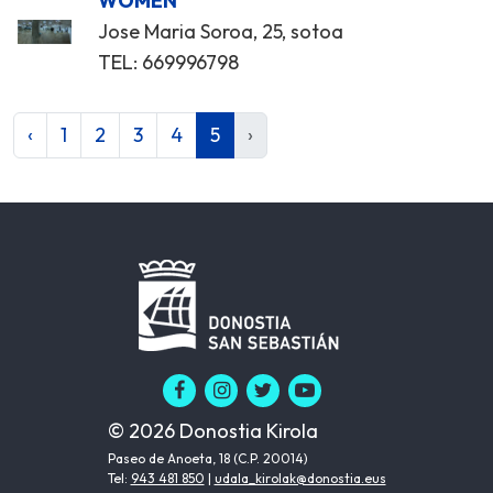
WOMEN
Jose Maria Soroa, 25, sotoa
TEL: 669996798
‹
1
2
3
4
5
›
© 2026 Donostia Kirola
Paseo de Anoeta, 18 (C.P. 20014)
Tel:
943 481 850
|
udala_kirolak@donostia.eus