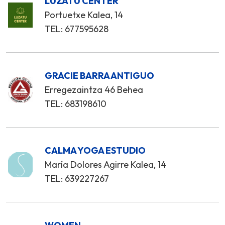
LUZATU CENTER
Portuetxe Kalea, 14
TEL: 677595628
GRACIE BARRA ANTIGUO
Erregezaintza 46 Behea
TEL: 683198610
CALMA YOGA ESTUDIO
María Dolores Agirre Kalea, 14
TEL: 639227267