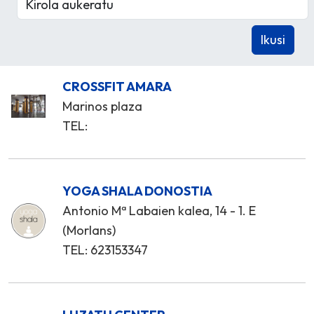
CROSSFIT AMARA
Marinos plaza
TEL:
YOGA SHALA DONOSTIA
Antonio Mª Labaien kalea, 14 - 1. E
(Morlans)
TEL: 623153347