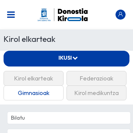
Kirol elkarteak
IKUSI
Kirol elkarteak
Federazioak
Gimnasioak
Kirol medikuntza