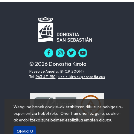
© 2026 Donostia Kirola
Paseo de Anoeta, 18 (C.P. 20014)
Tel:
943 481 850
|
udala_kirolak@donostia.eus
Webgune honek cookie-ak erabiltzen ditu zure nabigazio-
esperientzia hobetzeko. Ohar hau onartuz gero, cookie-
ak erabiltzeko zure baimen esplizitua ematen diguzu.
ONARTU