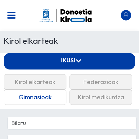
Kirol elkarteak
IKUSI
Kirol elkarteak
Federazioak
Gimnasioak
Kirol medikuntza