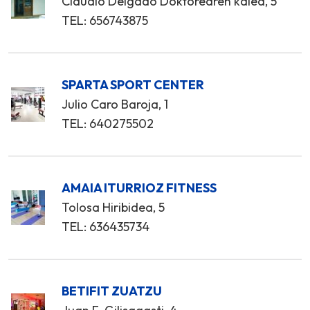
Claudio Delgado Doktorearen kalea, 5
TEL: 656743875
SPARTA SPORT CENTER
Julio Caro Baroja, 1
TEL: 640275502
AMAIA ITURRIOZ FITNESS
Tolosa Hiribidea, 5
TEL: 636435734
BETIFIT ZUATZU