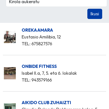
OREKA AMARA
Eustasio Amilibia, 12
TEL: 675827576
ONBIDE FITNESS
Isabel II.a, 7, 5. eta 6. lokalak
TEL: 943579166
AIKIDO CLUB ZUHAIZTI