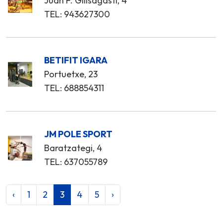
Juan F. Gilisagasti, 4
TEL: 943627300
BETIFIT IGARA
Portuetxe, 23
TEL: 688854311
JM POLE SPORT
Baratzategi, 4
TEL: 637055789
‹
1
2
3
4
5
›