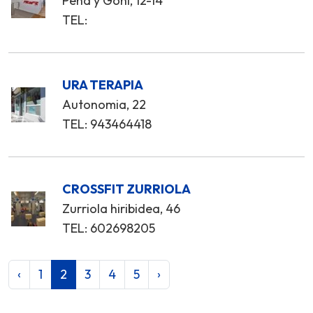
Peña y Goñi, 12-14
TEL:
URA TERAPIA
Autonomia, 22
TEL: 943464418
CROSSFIT ZURRIOLA
Zurriola hiribidea, 46
TEL: 602698205
‹
1
2
3
4
5
›