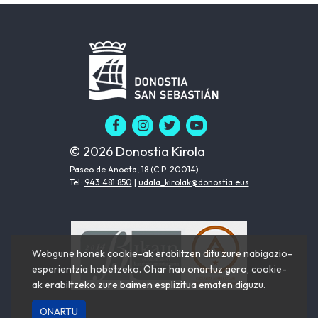
© 2026 Donostia Kirola
Paseo de Anoeta, 18 (C.P. 20014)
Tel:
943 481 850
|
udala_kirolak@donostia.eus
Webgune honek cookie-ak erabiltzen ditu zure nabigazio-
esperientzia hobetzeko. Ohar hau onartuz gero, cookie-
ak erabiltzeko zure baimen esplizitua ematen diguzu.
ONARTU