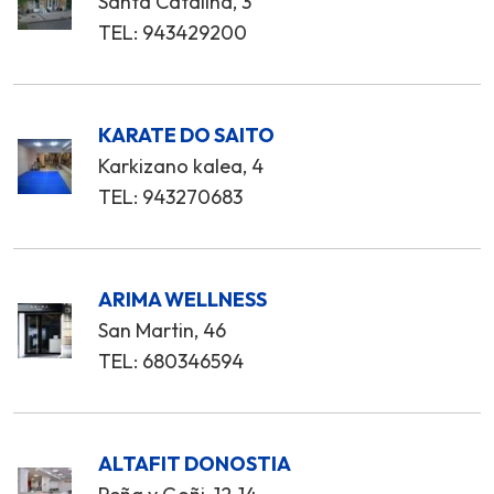
Santa Catalina, 3
TEL: 943429200
KARATE DO SAITO
Karkizano kalea, 4
TEL: 943270683
ARIMA WELLNESS
San Martin, 46
TEL: 680346594
ALTAFIT DONOSTIA