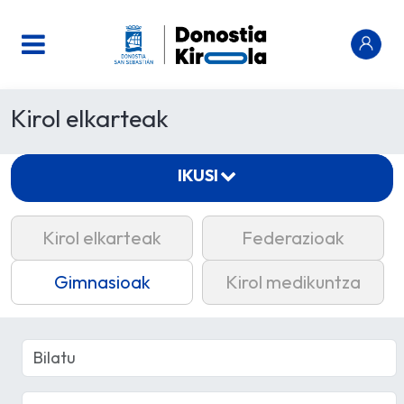
Kirol elkarteak
IKUSI
Kirol elkarteak
Federazioak
Gimnasioak
Kirol medikuntza