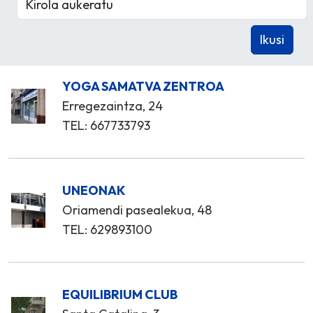
YOGA SAMATVA ZENTROA
Erregezaintza, 24
TEL: 667733793
UNEONAK
Oriamendi pasealekua, 48
TEL: 629893100
EQUILIBRIUM CLUB