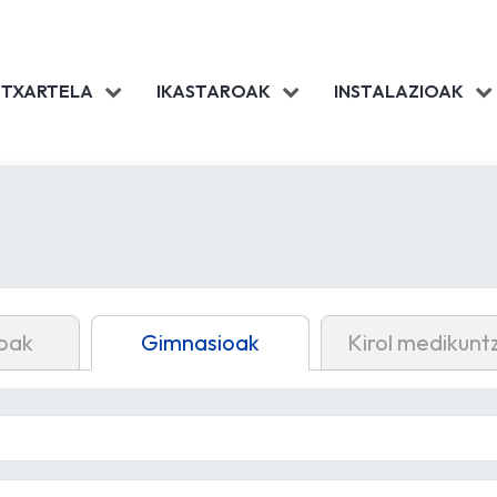
 TXARTELA
IKASTAROAK
INSTALAZIOAK
oak
Gimnasioak
Kirol medikunt