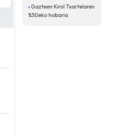
Gazteen Kirol Txartelaren
%50eko hobaria