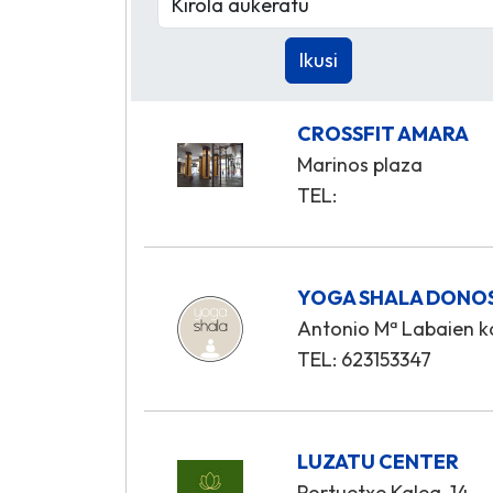
CROSSFIT AMARA
Marinos plaza
TEL:
YOGA SHALA DONO
Antonio Mª Labaien kal
TEL: 623153347
LUZATU CENTER
Portuetxe Kalea, 14