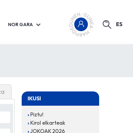
ES
NOR GARA
za
IKUSI
Piztu!
Kirol elkarteak
JOKOAK 2026