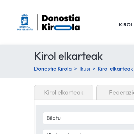
KIROL
Kirol elkarteak
Donostia Kirola
Ikusi
Kirol elkarteak
Kirol elkarteak
Federazi