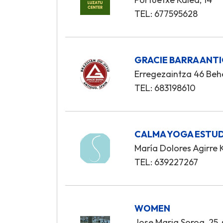
TEL: 677595628
GRACIE BARRA ANT
Erregezaintza 46 Be
TEL: 683198610
CALMA YOGA ESTU
María Dolores Agirre K
TEL: 639227267
WOMEN
Jose Maria Soroa, 25,