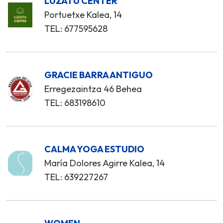
LUZATU CENTER
Portuetxe Kalea, 14
TEL: 677595628
GRACIE BARRA ANTIGUO
Erregezaintza 46 Behea
TEL: 683198610
CALMA YOGA ESTUDIO
María Dolores Agirre Kalea, 14
TEL: 639227267