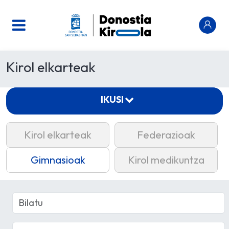
Kirol elkarteak
IKUSI
Kirol elkarteak
Federazioak
Gimnasioak
Kirol medikuntza