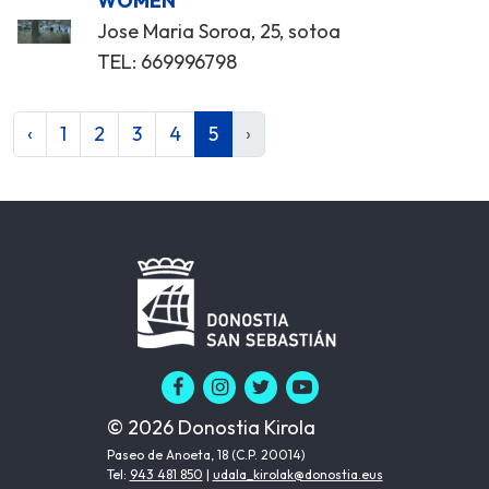
WOMEN
Jose Maria Soroa, 25, sotoa
TEL: 669996798
‹
1
2
3
4
5
›
© 2026 Donostia Kirola
Paseo de Anoeta, 18 (C.P. 20014)
Tel:
943 481 850
|
udala_kirolak@donostia.eus