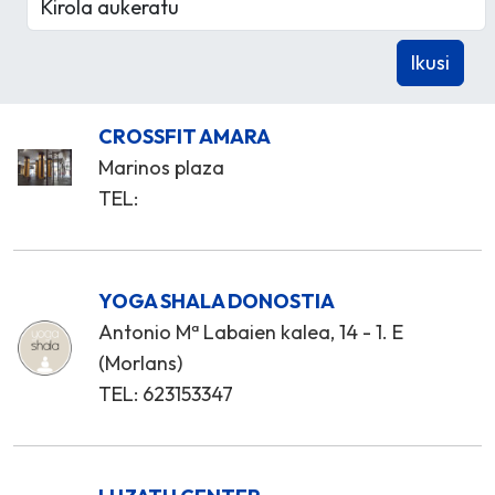
CROSSFIT AMARA
Marinos plaza
TEL:
YOGA SHALA DONOSTIA
Antonio Mª Labaien kalea, 14 - 1. E
(Morlans)
TEL: 623153347