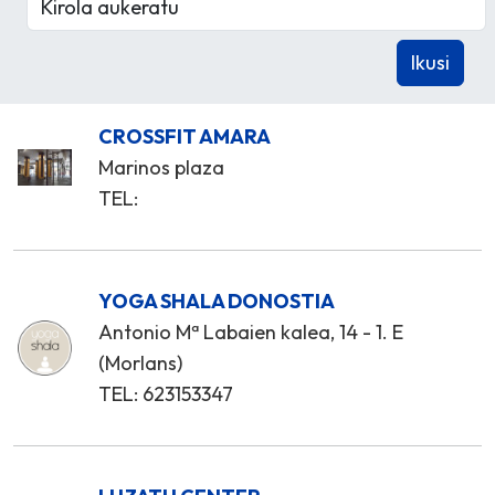
CROSSFIT AMARA
Marinos plaza
TEL:
YOGA SHALA DONOSTIA
Antonio Mª Labaien kalea, 14 - 1. E
(Morlans)
TEL: 623153347