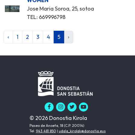
WOMEN
Jose Maria Soroa, 25, sotoa
TEL: 669996798
‹
1
2
3
4
5
›
© 2026 Donostia Kirola
Paseo de Anoeta, 18 (C.P. 20014)
Tel:
943 481 850
|
udala_kirolak@donostia.eus