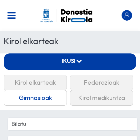
Kirol elkarteak
IKUSI
Kirol elkarteak
Federazioak
Gimnasioak
Kirol medikuntza