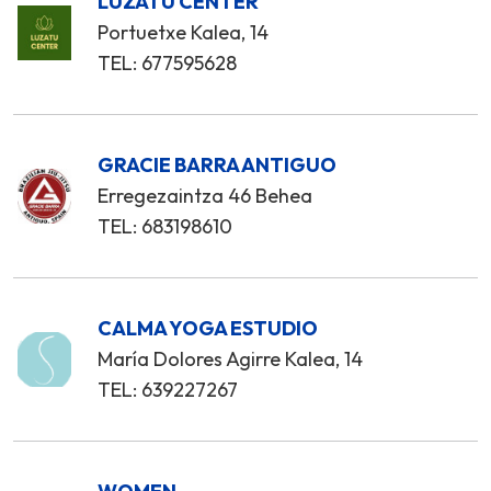
LUZATU CENTER
Portuetxe Kalea, 14
TEL: 677595628
GRACIE BARRA ANTIGUO
Erregezaintza 46 Behea
TEL: 683198610
CALMA YOGA ESTUDIO
María Dolores Agirre Kalea, 14
TEL: 639227267