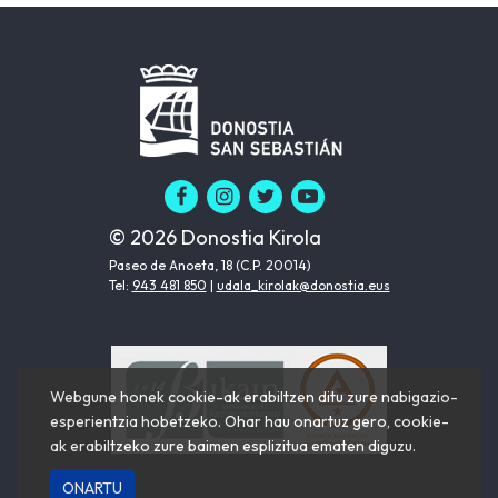
© 2026 Donostia Kirola
Paseo de Anoeta, 18 (C.P. 20014)
Tel:
943 481 850
|
udala_kirolak@donostia.eus
Webgune honek cookie-ak erabiltzen ditu zure nabigazio-
esperientzia hobetzeko. Ohar hau onartuz gero, cookie-
ak erabiltzeko zure baimen esplizitua ematen diguzu.
ONARTU