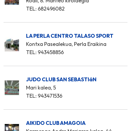
Rodil, 8. Manteo kiroldegia
TEL: 682496082
LA PERLA CENTRO TALASO SPORT
Kontxa Pasealekua, Perla Eraikina
TEL: 943458856
JUDO CLUB SAN SEBASTIáN
Mari kalea, 5
TEL: 943471536
AIKIDO CLUB AMAGOIA