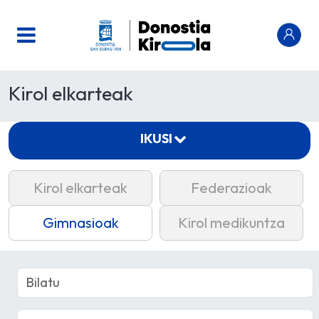
Kirol elkarteak
IKUSI
Kirol elkarteak
Federazioak
Gimnasioak
Kirol medikuntza