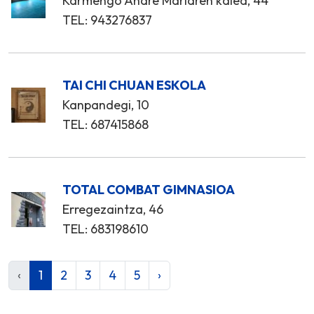
Karmengo Andre Mariaren kalea, 44
TEL: 943276837
TAI CHI CHUAN ESKOLA
Kanpandegi, 10
TEL: 687415868
TOTAL COMBAT GIMNASIOA
Erregezaintza, 46
TEL: 683198610
‹
1
2
3
4
5
›