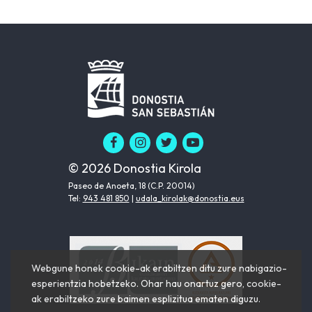
© 2026 Donostia Kirola
Paseo de Anoeta, 18 (C.P. 20014)
Tel:
943 481 850
|
udala_kirolak@donostia.eus
Webgune honek cookie-ak erabiltzen ditu zure nabigazio-
esperientzia hobetzeko. Ohar hau onartuz gero, cookie-
ak erabiltzeko zure baimen esplizitua ematen diguzu.