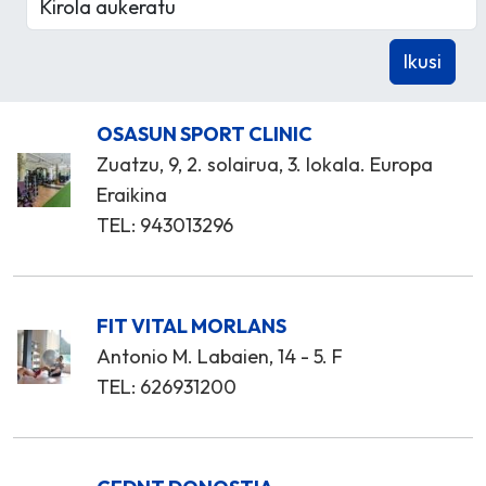
OSASUN SPORT CLINIC
Zuatzu, 9, 2. solairua, 3. lokala. Europa
Eraikina
TEL: 943013296
FIT VITAL MORLANS
Antonio M. Labaien, 14 - 5. F
TEL: 626931200