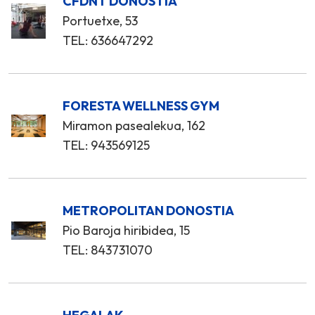
CFDNT DONOSTIA
Portuetxe, 53
TEL: 636647292
FORESTA WELLNESS GYM
Miramon pasealekua, 162
TEL: 943569125
METROPOLITAN DONOSTIA
Pio Baroja hiribidea, 15
TEL: 843731070