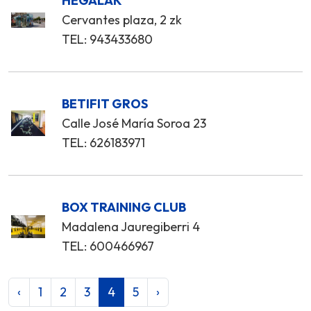
HEGALAK
Cervantes plaza, 2 zk
TEL: 943433680
BETIFIT GROS
Calle José María Soroa 23
TEL: 626183971
BOX TRAINING CLUB
Madalena Jauregiberri 4
TEL: 600466967
‹
1
2
3
4
5
›