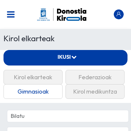
Kirol elkarteak
IKUSI
Kirol elkarteak
Federazioak
Gimnasioak
Kirol medikuntza