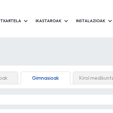
 TXARTELA
IKASTAROAK
INSTALAZIOAK
oak
Gimnasioak
Kirol medikunt