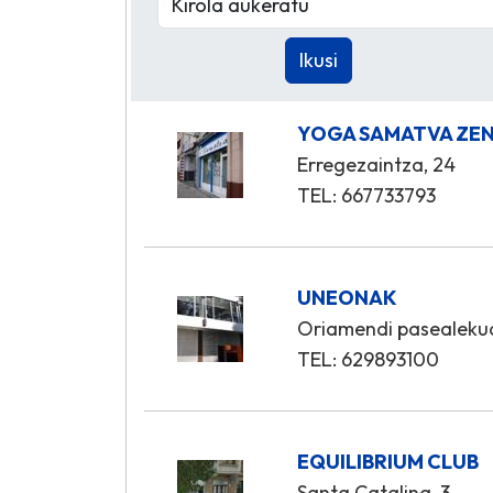
YOGA SAMATVA ZE
Erregezaintza, 24
TEL: 667733793
UNEONAK
Oriamendi pasealeku
TEL: 629893100
EQUILIBRIUM CLUB
Santa Catalina, 3