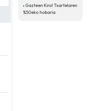
Gazteen Kirol Txartelaren
%50eko hobaria