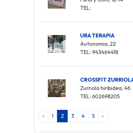
TEL:
URA TERAPIA
Autonomia, 22
TEL: 943464418
CROSSFIT ZURRIOL
Zurriola hiribidea, 46
TEL: 602698205
‹
1
2
3
4
5
›