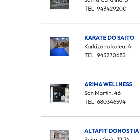
TEL: 943429200
KARATE DO SAITO
Karkizano kalea, 4
TEL: 943270683
ARIMA WELLNESS
San Martin, 46
TEL: 680346594
ALTAFIT DONOSTIA
Peña y Goñi, 12-14