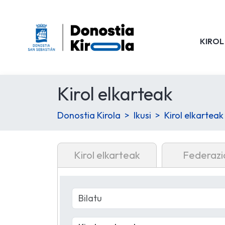
KIROL
Kirol elkarteak
Donostia Kirola
Ikusi
Kirol elkarteak
Kirol elkarteak
Federazi