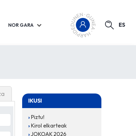
ES
NOR GARA
za
IKUSI
Piztu!
Kirol elkarteak
JOKOAK 2026