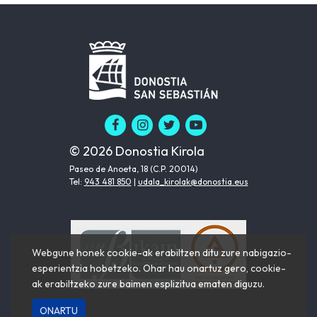
© 2026 Donostia Kirola
Paseo de Anoeta, 18 (C.P. 20014)
Tel:
943 481 850
|
udala_kirolak@donostia.eus
Webgune honek cookie-ak erabiltzen ditu zure nabigazio-
esperientzia hobetzeko. Ohar hau onartuz gero, cookie-
ak erabiltzeko zure baimen esplizitua ematen diguzu.
ONARTU