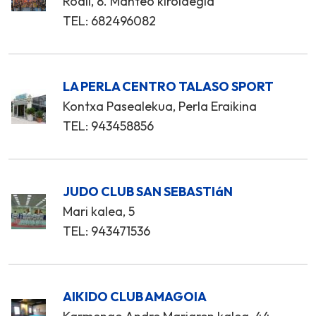
Rodil, 8. Manteo kiroldegia
TEL: 682496082
LA PERLA CENTRO TALASO SPORT
Kontxa Pasealekua, Perla Eraikina
TEL: 943458856
JUDO CLUB SAN SEBASTIáN
Mari kalea, 5
TEL: 943471536
AIKIDO CLUB AMAGOIA