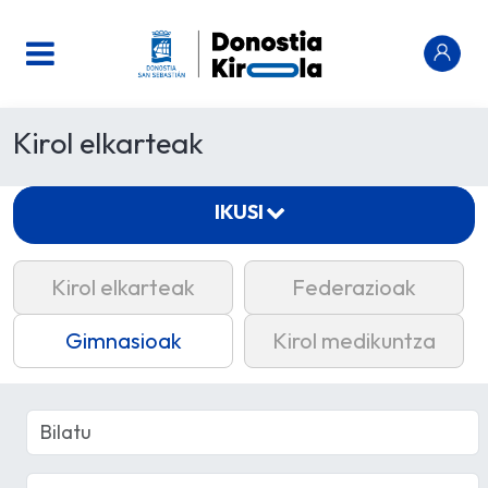
Kirol elkarteak
IKUSI
Kirol elkarteak
Federazioak
Gimnasioak
Kirol medikuntza