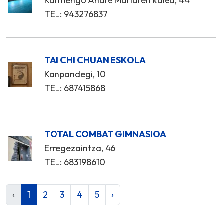
Karmengo Andre Mariaren kalea, 44
TEL: 943276837
TAI CHI CHUAN ESKOLA
Kanpandegi, 10
TEL: 687415868
TOTAL COMBAT GIMNASIOA
Erregezaintza, 46
TEL: 683198610
‹
1
2
3
4
5
›