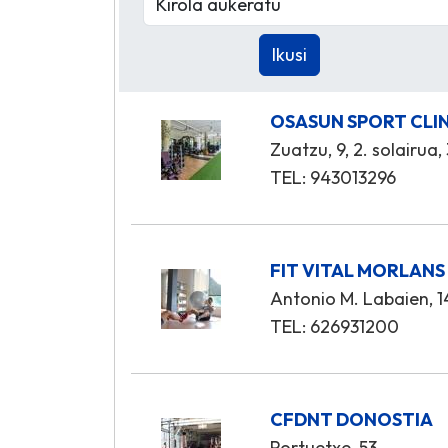
OSASUN SPORT CLI
Zuatzu, 9, 2. solairua,
TEL: 943013296
FIT VITAL MORLANS
Antonio M. Labaien, 14
TEL: 626931200
CFDNT DONOSTIA
Portuetxe, 53