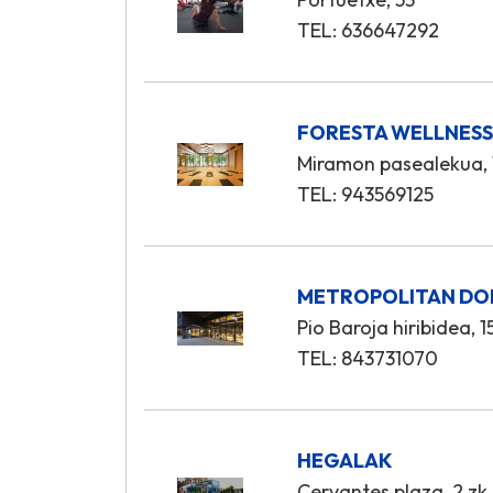
TEL: 636647292
FORESTA WELLNES
Miramon pasealekua, 
TEL: 943569125
METROPOLITAN DO
Pio Baroja hiribidea, 1
TEL: 843731070
HEGALAK
Cervantes plaza, 2 zk