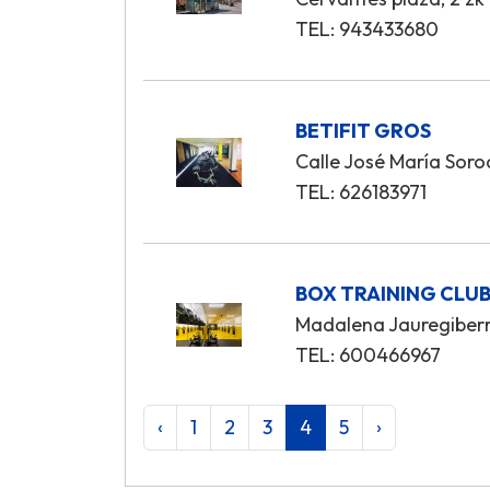
TEL: 943433680
BETIFIT GROS
Calle José María Soro
TEL: 626183971
BOX TRAINING CLU
Madalena Jauregiberr
TEL: 600466967
‹
1
2
3
4
5
›