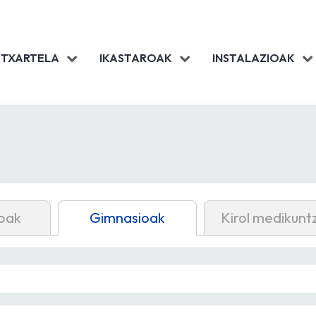
 TXARTELA
IKASTAROAK
INSTALAZIOAK
oak
Gimnasioak
Kirol medikunt