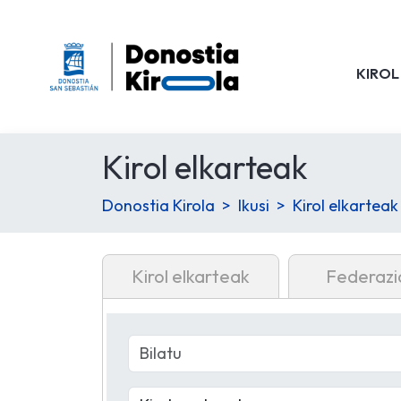
KIROL
Kirol elkarteak
Donostia Kirola
Ikusi
Kirol elkarteak
Kirol elkarteak
Federazi