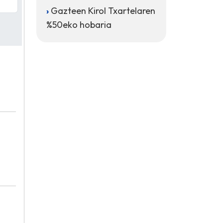
Gazteen Kirol Txartelaren
%50eko hobaria