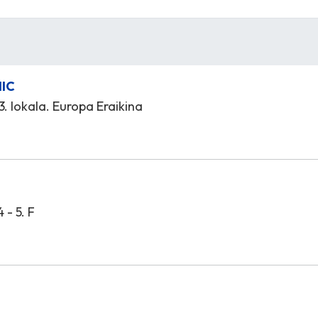
NIC
 3. lokala. Europa Eraikina
 - 5. F