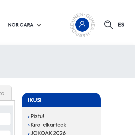
ES
NOR GARA
za
IKUSI
Piztu!
Kirol elkarteak
JOKOAK 2026