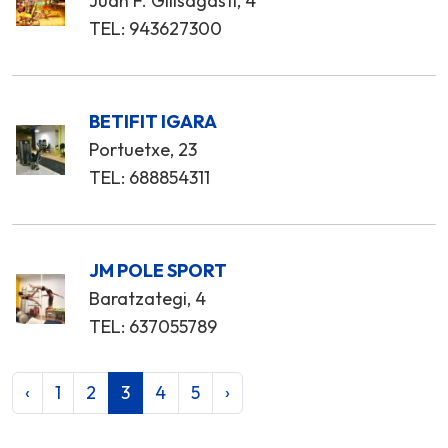
Juan F. Gilisagasti, 4
TEL: 943627300
BETIFIT IGARA
Portuetxe, 23
TEL: 688854311
JM POLE SPORT
Baratzategi, 4
TEL: 637055789
‹
1
2
3
4
5
›