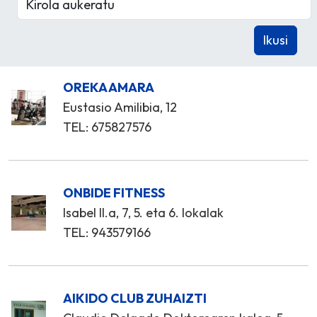
OREKA AMARA
Eustasio Amilibia, 12
TEL: 675827576
ONBIDE FITNESS
Isabel II.a, 7, 5. eta 6. lokalak
TEL: 943579166
AIKIDO CLUB ZUHAIZTI