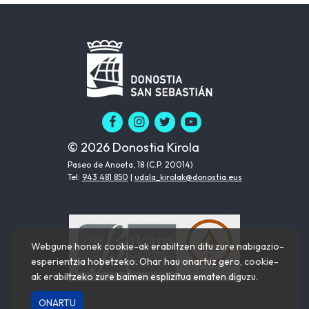
© 2026 Donostia Kirola
Paseo de Anoeta, 18 (C.P. 20014)
Tel:
943 481 850
|
udala_kirolak@donostia.eus
Webgune honek cookie-ak erabiltzen ditu zure nabigazio-
esperientzia hobetzeko. Ohar hau onartuz gero, cookie-
ak erabiltzeko zure baimen esplizitua ematen diguzu.
ONARTU