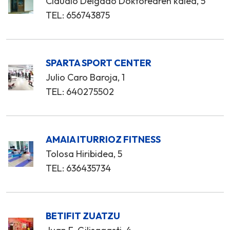
Claudio Delgado Doktorearen kalea, 5
TEL: 656743875
SPARTA SPORT CENTER
Julio Caro Baroja, 1
TEL: 640275502
AMAIA ITURRIOZ FITNESS
Tolosa Hiribidea, 5
TEL: 636435734
BETIFIT ZUATZU