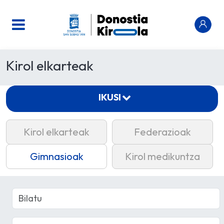
Kirol elkarteak
IKUSI
Kirol elkarteak
Federazioak
Gimnasioak
Kirol medikuntza