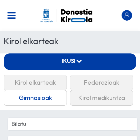
Kirol elkarteak
IKUSI
Kirol elkarteak
Federazioak
Gimnasioak
Kirol medikuntza