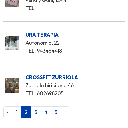
Peña y Goñi, 12-14
TEL:
URA TERAPIA
Autonomia, 22
TEL: 943464418
CROSSFIT ZURRIOLA
Zurriola hiribidea, 46
TEL: 602698205
‹
1
2
3
4
5
›