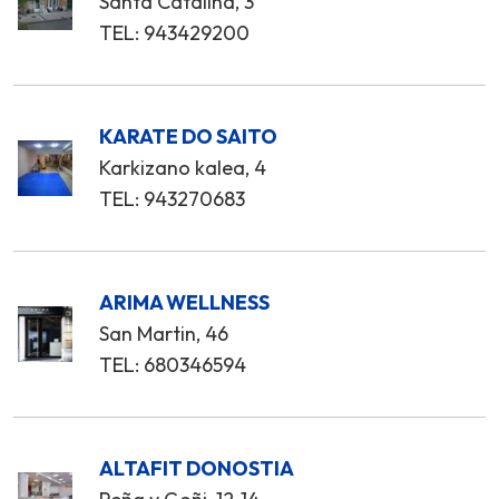
Santa Catalina, 3
TEL: 943429200
KARATE DO SAITO
Karkizano kalea, 4
TEL: 943270683
ARIMA WELLNESS
San Martin, 46
TEL: 680346594
ALTAFIT DONOSTIA