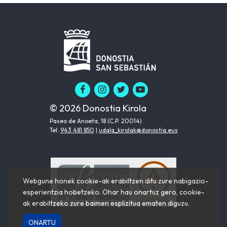
© 2026 Donostia Kirola
Paseo de Anoeta, 18 (C.P. 20014)
Tel:
943 481 850
|
udala_kirolak@donostia.eus
Webgune honek cookie-ak erabiltzen ditu zure nabigazio-
esperientzia hobetzeko. Ohar hau onartuz gero, cookie-
ak erabiltzeko zure baimen esplizitua ematen diguzu.
ONARTU