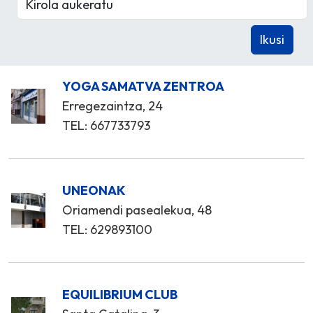
YOGA SAMATVA ZENTROA
Erregezaintza, 24
TEL: 667733793
UNEONAK
Oriamendi pasealekua, 48
TEL: 629893100
EQUILIBRIUM CLUB