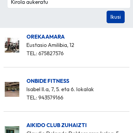
OREKA AMARA
Eustasio Amilibia, 12
TEL: 675827576
ONBIDE FITNESS
Isabel II.a, 7, 5. eta 6. lokalak
TEL: 943579166
AIKIDO CLUB ZUHAIZTI