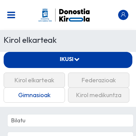
Kirol elkarteak
IKUSI
Kirol elkarteak
Federazioak
Gimnasioak
Kirol medikuntza