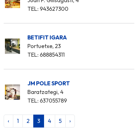
Juan F. Gilisagasti, 4
TEL: 943627300
BETIFIT IGARA
Portuetxe, 23
TEL: 688854311
JM POLE SPORT
Baratzategi, 4
TEL: 637055789
‹
1
2
3
4
5
›