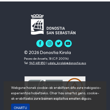
© 2026 Donostia Kirola
Paseo de Anoeta, 18 (C.P. 20014)
Tel:
943 481 850
|
udala_kirolak@donostia.eus
Webgune honek cookie-ak erabiltzen ditu zure nabigazio-
esperientzia hobetzeko. Ohar hau onartuz gero, cookie-
ak erabiltzeko zure baimen esplizitua ematen diguzu.
ONARTU