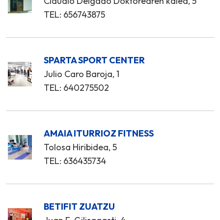
Claudio Delgado Doktorearen kalea, 5
TEL: 656743875
SPARTA SPORT CENTER
Julio Caro Baroja, 1
TEL: 640275502
AMAIA ITURRIOZ FITNESS
Tolosa Hiribidea, 5
TEL: 636435734
BETIFIT ZUATZU