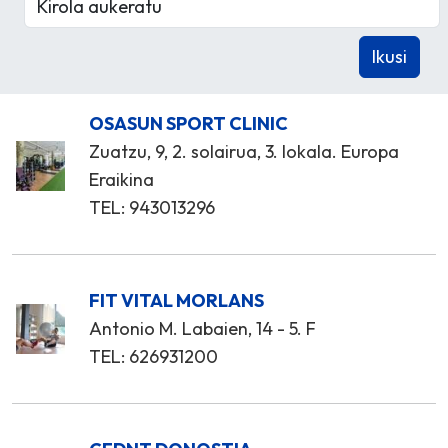
OSASUN SPORT CLINIC
Zuatzu, 9, 2. solairua, 3. lokala. Europa
Eraikina
TEL: 943013296
FIT VITAL MORLANS
Antonio M. Labaien, 14 - 5. F
TEL: 626931200