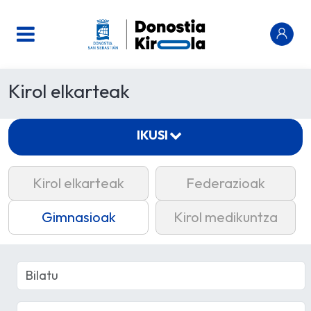
Kirol elkarteak
IKUSI
Kirol elkarteak
Federazioak
Gimnasioak
Kirol medikuntza