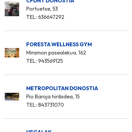
CFDNT DONOSTIA
Portuetxe, 53
TEL: 636647292
FORESTA WELLNESS GYM
Miramon pasealekua, 162
TEL: 943569125
METROPOLITAN DONOSTIA
Pio Baroja hiribidea, 15
TEL: 843731070