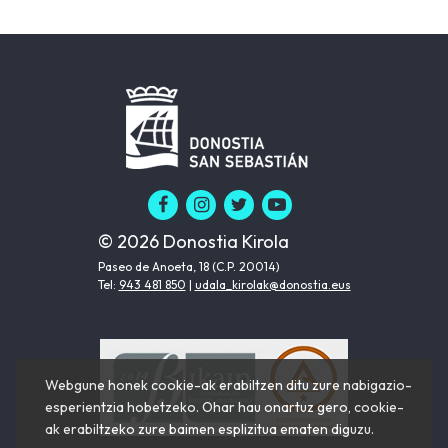
© 2026 Donostia Kirola
Paseo de Anoeta, 18 (C.P. 20014)
Tel:
943 481 850
|
udala_kirolak@donostia.eus
Webgune honek cookie-ak erabiltzen ditu zure nabigazio-
esperientzia hobetzeko. Ohar hau onartuz gero, cookie-
ak erabiltzeko zure baimen esplizitua ematen diguzu.