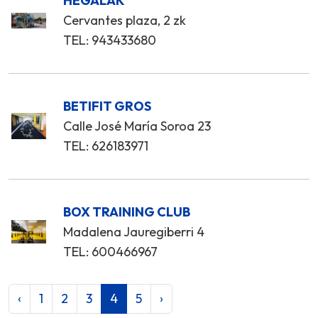
HEGALAK
Cervantes plaza, 2 zk
TEL: 943433680
BETIFIT GROS
Calle José María Soroa 23
TEL: 626183971
BOX TRAINING CLUB
Madalena Jauregiberri 4
TEL: 600466967
‹
1
2
3
4
5
›