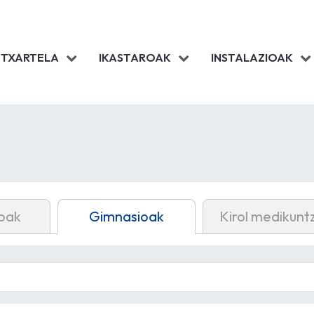
 TXARTELA
IKASTAROAK
INSTALAZIOAK
oak
Gimnasioak
Kirol medikunt