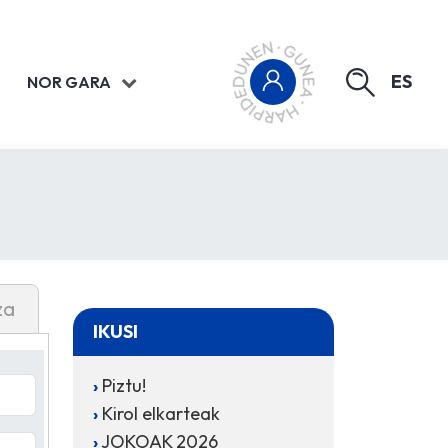
ES
NOR GARA
za
IKUSI
Piztu!
Kirol elkarteak
JOKOAK 2026