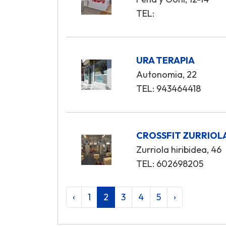
TEL:
URA TERAPIA
Autonomia, 22
TEL: 943464418
CROSSFIT ZURRIOL
Zurriola hiribidea, 46
TEL: 602698205
‹
1
2
3
4
5
›