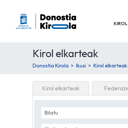
KIROL
Kirol elkarteak
Donostia Kirola
Ikusi
Kirol elkarteak
Kirol elkarteak
Federazi