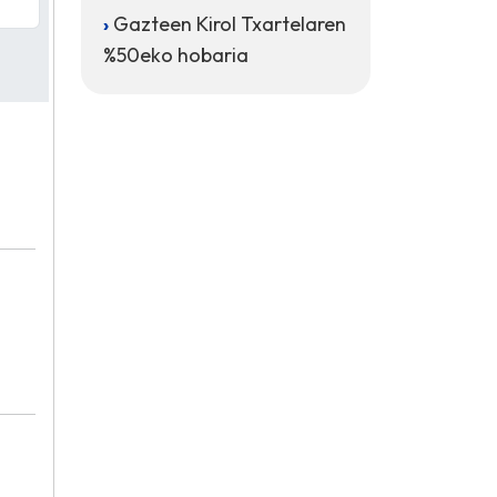
Gazteen Kirol Txartelaren
%50eko hobaria