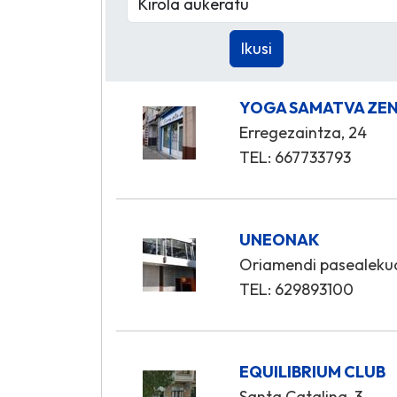
YOGA SAMATVA ZE
Erregezaintza, 24
TEL: 667733793
UNEONAK
Oriamendi pasealeku
TEL: 629893100
EQUILIBRIUM CLUB
Santa Catalina, 3