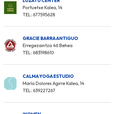
LUZATU CENTER
Portuetxe Kalea, 14
TEL: 677595628
GRACIE BARRA ANTIGUO
Erregezaintza 46 Behea
TEL: 683198610
CALMA YOGA ESTUDIO
María Dolores Agirre Kalea, 14
TEL: 639227267