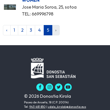
WOMEN
Jose Maria Soroa, 25, sotoa
TEL: 669996798
‹
1
2
3
4
5
›
© 2026 Donostia Kirola
Paseo de Anoeta, 18 (C.P. 20014)
Tel:
943 481 850
|
udala_kirolak@donostia.eus