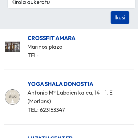
CROSSFIT AMARA
Marinos plaza
TEL:
YOGA SHALA DONOSTIA
Antonio Mª Labaien kalea, 14 - 1. E
(Morlans)
TEL: 623153347