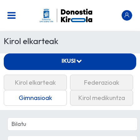
Kirol elkarteak
IKUSI
Kirol elkarteak
Federazioak
Gimnasioak
Kirol medikuntza