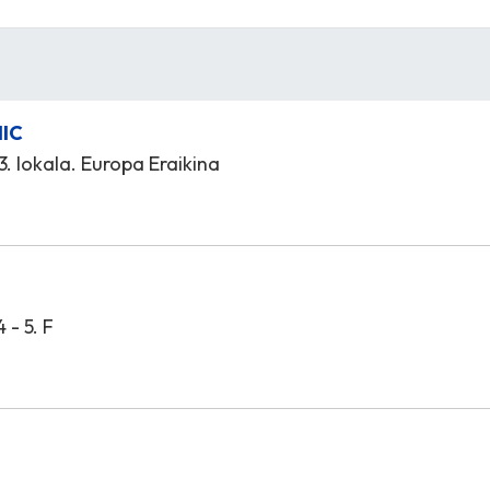
NIC
 3. lokala. Europa Eraikina
 - 5. F