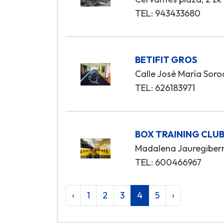
TEL: 943433680
BETIFIT GROS
Calle José María Soro
TEL: 626183971
BOX TRAINING CLU
Madalena Jauregiberr
TEL: 600466967
‹
1
2
3
4
5
›