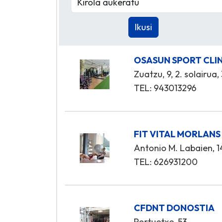
OSASUN SPORT CLI
Zuatzu, 9, 2. solairua,
TEL: 943013296
FIT VITAL MORLANS
Antonio M. Labaien, 14
TEL: 626931200
CFDNT DONOSTIA
Portuetxe, 53