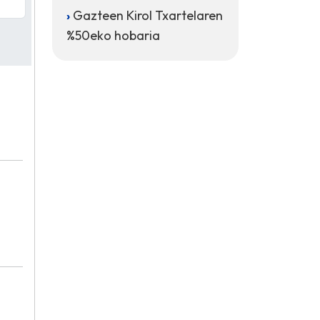
Gazteen Kirol Txartelaren
%50eko hobaria