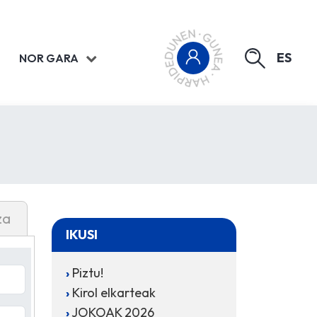
ES
NOR GARA
za
IKUSI
Piztu!
Kirol elkarteak
JOKOAK 2026