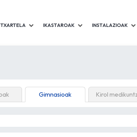
 TXARTELA
IKASTAROAK
INSTALAZIOAK
oak
Gimnasioak
Kirol medikunt