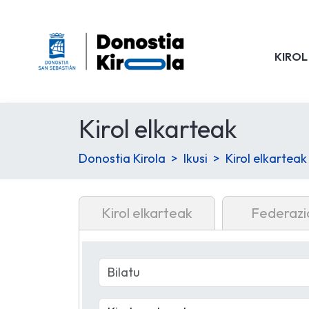
KIROL
Kirol elkarteak
Donostia Kirola
Ikusi
Kirol elkarteak
Kirol elkarteak
Federazi