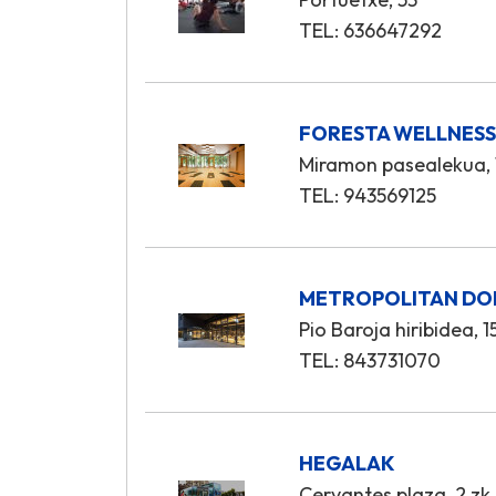
TEL: 636647292
FORESTA WELLNES
Miramon pasealekua, 
TEL: 943569125
METROPOLITAN DO
Pio Baroja hiribidea, 1
TEL: 843731070
HEGALAK
Cervantes plaza, 2 zk