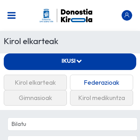
Kirol elkarteak
IKUSI
Kirol elkarteak
Federazioak
Gimnasioak
Kirol medikuntza