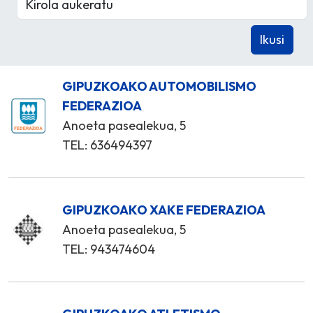
GIPUZKOAKO AUTOMOBILISMO
FEDERAZIOA
Anoeta pasealekua, 5
TEL: 636494397
GIPUZKOAKO XAKE FEDERAZIOA
Anoeta pasealekua, 5
TEL: 943474604