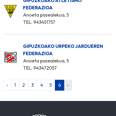
GIPUZKOAKO ATLETISMO
FEDERAZIOA
Anoeta pasealekua, 5
TEL: 943451757
GIPUZKOAKO URPEKO JARDUEREN
FEDERAZIOA
Anoeta pasealekua, 5
TEL: 943472057
‹
1
2
3
4
5
6
›