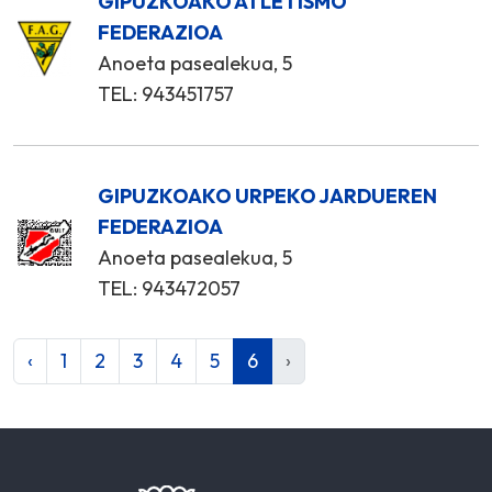
GIPUZKOAKO ATLETISMO
FEDERAZIOA
Anoeta pasealekua, 5
TEL: 943451757
GIPUZKOAKO URPEKO JARDUEREN
FEDERAZIOA
Anoeta pasealekua, 5
TEL: 943472057
‹
1
2
3
4
5
6
›