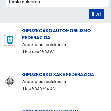
GIPUZKOAKO AUTOMOBILISMO
FEDERAZIOA
Anoeta pasealekua, 5
TEL: 636494397
GIPUZKOAKO XAKE FEDERAZIOA
Anoeta pasealekua, 5
TEL: 943474604