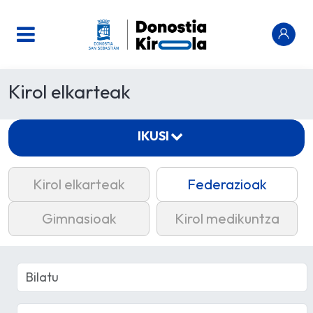
Kirol elkarteak
IKUSI
Kirol elkarteak
Federazioak
Gimnasioak
Kirol medikuntza