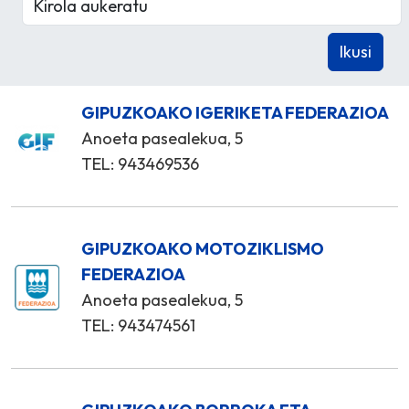
GIPUZKOAKO IGERIKETA FEDERAZIOA
Anoeta pasealekua, 5
TEL: 943469536
GIPUZKOAKO MOTOZIKLISMO
FEDERAZIOA
Anoeta pasealekua, 5
TEL: 943474561