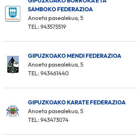
GIPUZKOAKO BORROKA ETA
SAMBOKO FEDERAZIOA
Anoeta pasealekua, 5
TEL: 943575519
GIPUZKOAKO MENDI FEDERAZIOA
Anoeta pasealekua, 5
TEL: 943461440
GIPUZKOAKO KARATE FEDERAZIOA
Anoeta pasealekua, 5
TEL: 943473074