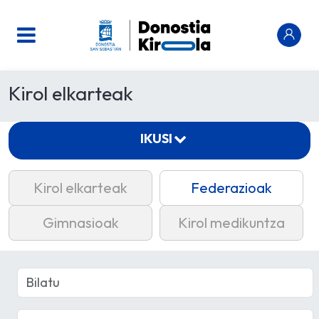
Kirol elkarteak
IKUSI
Kirol elkarteak
Federazioak
Gimnasioak
Kirol medikuntza