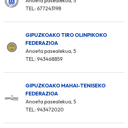
Anoeta pasealekua, 5
TEL: 677243198
GIPUZKOAKO TIRO OLINPIKOKO
FEDERAZIOA
Anoeta pasealekua, 5
TEL: 943468859
GIPUZKOAKO MAHAI-TENISEKO
FEDERAZIOA
Anoeta pasealekua, 5
TEL: 943472020