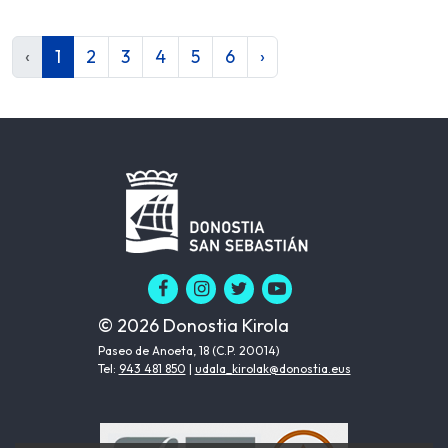
‹
1
2
3
4
5
6
›
© 2026 Donostia Kirola
Paseo de Anoeta, 18 (C.P. 20014)
Tel:
943 481 850
|
udala_kirolak@donostia.eus