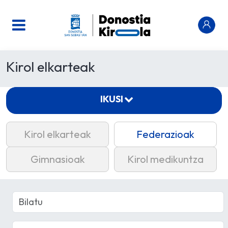
Kirol elkarteak
IKUSI
Kirol elkarteak
Federazioak
Gimnasioak
Kirol medikuntza