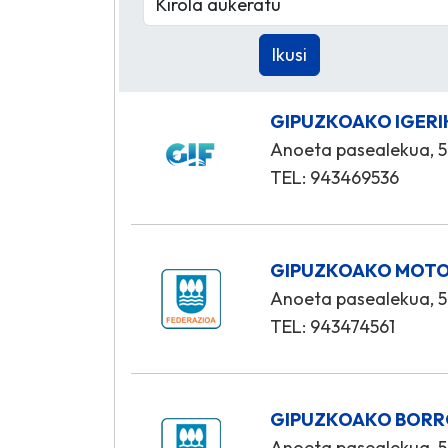
GIPUZKOAKO IGERI
Anoeta pasealekua, 5
TEL: 943469536
GIPUZKOAKO MOTO
Anoeta pasealekua, 5
TEL: 943474561
GIPUZKOAKO BORR
Anoeta pasealekua, 5