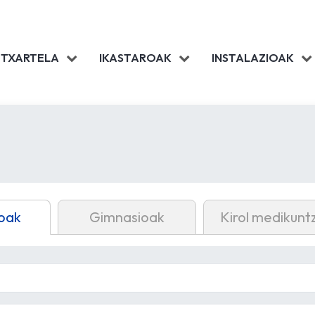
 TXARTELA
IKASTAROAK
INSTALAZIOAK
oak
Gimnasioak
Kirol medikunt