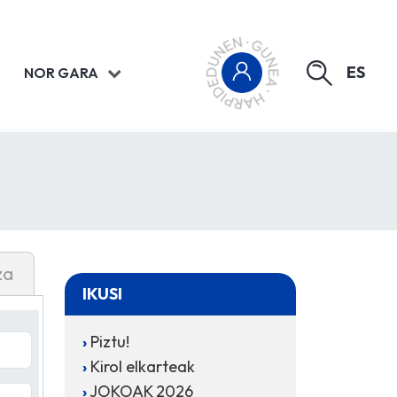
ES
NOR GARA
za
IKUSI
Piztu!
Kirol elkarteak
JOKOAK 2026