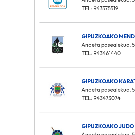
TEL: 943575519
GIPUZKOAKO MENDI
Anoeta pasealekua, 5
TEL: 943461440
GIPUZKOAKO KARA
Anoeta pasealekua, 5
TEL: 943473074
GIPUZKOAKO JUDO
Anoeta pasealekua, 5