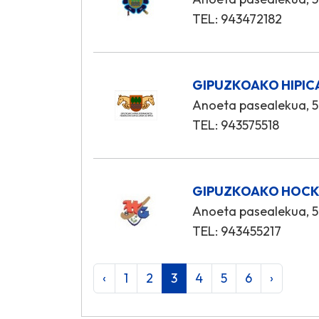
TEL: 943472182
GIPUZKOAKO HIPIC
Anoeta pasealekua, 5
TEL: 943575518
GIPUZKOAKO HOCK
Anoeta pasealekua, 5
TEL: 943455217
‹
1
2
3
4
5
6
›