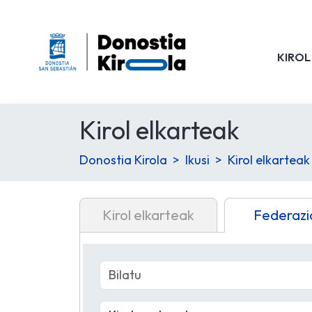
KIROL
Kirol elkarteak
Donostia Kirola
Ikusi
Kirol elkarteak
Kirol elkarteak
Federazi