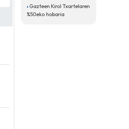
Gazteen Kirol Txartelaren
%50eko hobaria