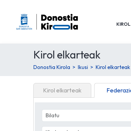
KIROL
Kirol elkarteak
Donostia Kirola
Ikusi
Kirol elkarteak
Kirol elkarteak
Federazi