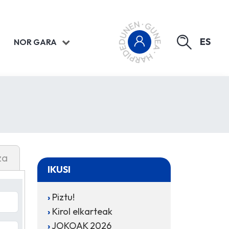
ES
NOR GARA
za
IKUSI
Piztu!
Kirol elkarteak
JOKOAK 2026