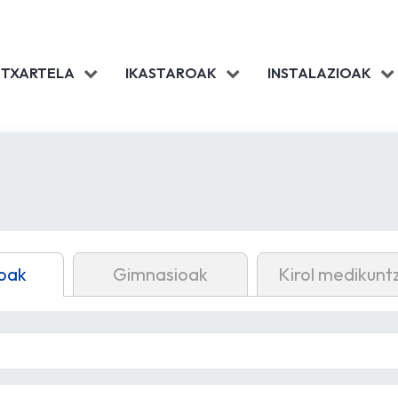
 TXARTELA
IKASTAROAK
INSTALAZIOAK
oak
Gimnasioak
Kirol medikunt