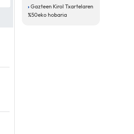
Gazteen Kirol Txartelaren
%50eko hobaria