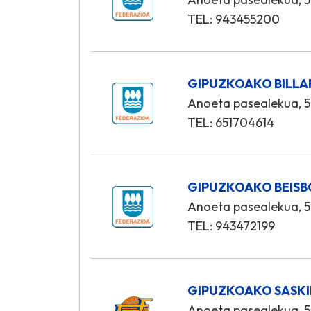
TEL: 943455200
GIPUZKOAKO BILLA
Anoeta pasealekua, 5
TEL: 651704614
GIPUZKOAKO BEISB
Anoeta pasealekua, 5
TEL: 943472199
GIPUZKOAKO SASKI
Anoeta pasealekua, 5