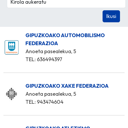
GIPUZKOAKO AUTOMOBILISMO
FEDERAZIOA
Anoeta pasealekua, 5
TEL: 636494397
GIPUZKOAKO XAKE FEDERAZIOA
Anoeta pasealekua, 5
TEL: 943474604