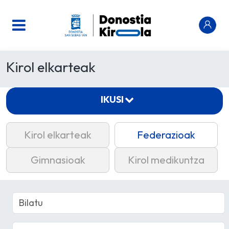
Kirol elkarteak
IKUSI
Kirol elkarteak
Federazioak
Gimnasioak
Kirol medikuntza