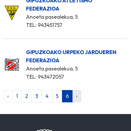
GIPUZKOAKO ATLETISMO
FEDERAZIOA
Anoeta pasealekua, 5
TEL: 943451757
GIPUZKOAKO URPEKO JARDUEREN
FEDERAZIOA
Anoeta pasealekua, 5
TEL: 943472057
‹
1
2
3
4
5
6
›