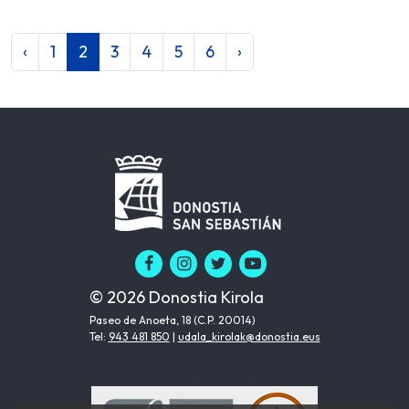
‹
1
2
3
4
5
6
›
© 2026 Donostia Kirola
Paseo de Anoeta, 18 (C.P. 20014)
Tel:
943 481 850
|
udala_kirolak@donostia.eus