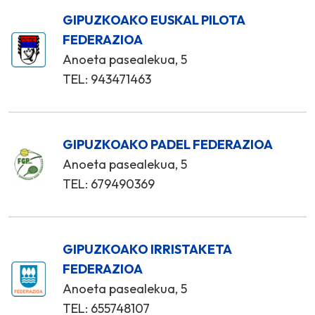
GIPUZKOAKO EUSKAL PILOTA
FEDERAZIOA
Anoeta pasealekua, 5
TEL: 943471463
GIPUZKOAKO PADEL FEDERAZIOA
Anoeta pasealekua, 5
TEL: 679490369
GIPUZKOAKO IRRISTAKETA
FEDERAZIOA
Anoeta pasealekua, 5
TEL: 655748107