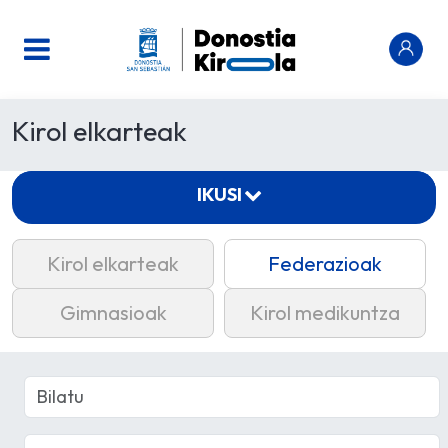
Kirol elkarteak
IKUSI
Kirol elkarteak
Federazioak
Gimnasioak
Kirol medikuntza