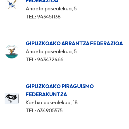
FEDERAZIOA
Anoeta pasealekua, 5
TEL: 943451138
GIPUZKOAKO ARRANTZA FEDERAZIOA
Anoeta pasealekua, 5
TEL: 943472466
GIPUZKOAKO PIRAGUISMO
FEDERAKUNTZA
Kontxa pasealekua, 18
TEL: 634905575