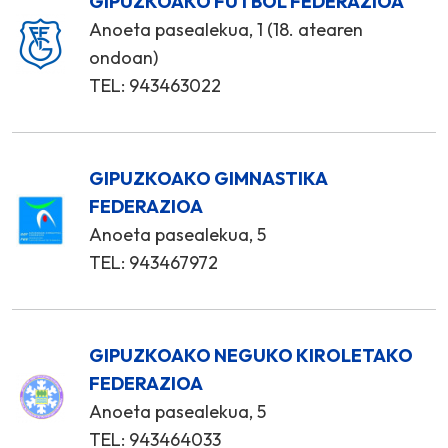
GIPUZKOAKO FUTBOL FEDERAZIOA
Anoeta pasealekua, 1 (18. atearen
ondoan)
TEL: 943463022
GIPUZKOAKO GIMNASTIKA
FEDERAZIOA
Anoeta pasealekua, 5
TEL: 943467972
GIPUZKOAKO NEGUKO KIROLETAKO
FEDERAZIOA
Anoeta pasealekua, 5
TEL: 943464033