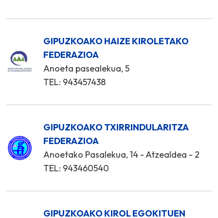
GIPUZKOAKO HAIZE KIROLETAKO
FEDERAZIOA
Anoeta pasealekua, 5
TEL: 943457438
GIPUZKOAKO TXIRRINDULARITZA
FEDERAZIOA
Anoetako Pasalekua, 14 - Atzealdea - 2
TEL: 943460540
GIPUZKOAKO KIROL EGOKITUEN