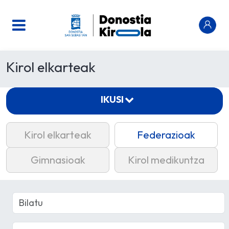
Kirol elkarteak
IKUSI
Kirol elkarteak
Federazioak
Gimnasioak
Kirol medikuntza