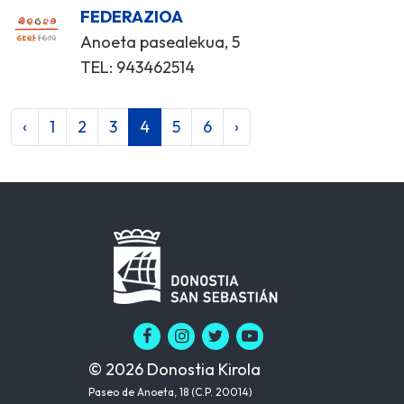
FEDERAZIOA
Anoeta pasealekua, 5
TEL: 943462514
‹
1
2
3
4
5
6
›
© 2026 Donostia Kirola
Paseo de Anoeta, 18 (C.P. 20014)