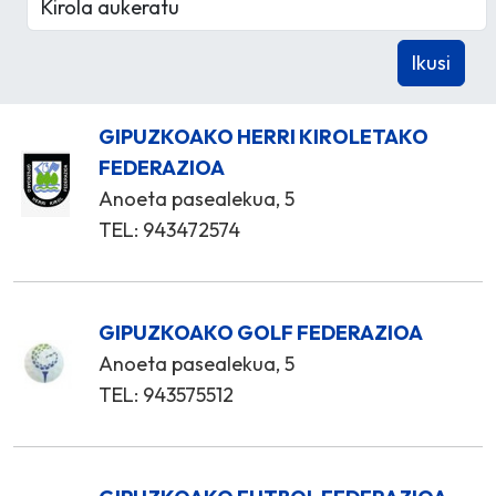
GIPUZKOAKO HERRI KIROLETAKO
FEDERAZIOA
Anoeta pasealekua, 5
TEL: 943472574
GIPUZKOAKO GOLF FEDERAZIOA
Anoeta pasealekua, 5
TEL: 943575512