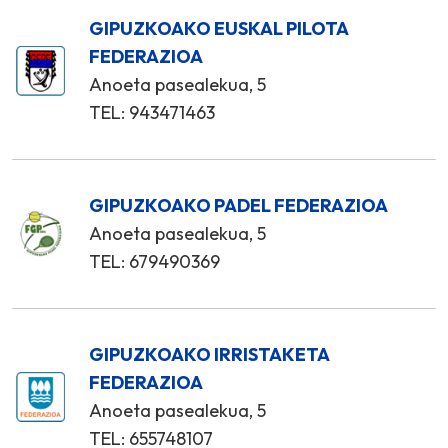
GIPUZKOAKO EUSKAL PILOTA
FEDERAZIOA
Anoeta pasealekua, 5
TEL: 943471463
GIPUZKOAKO PADEL FEDERAZIOA
Anoeta pasealekua, 5
TEL: 679490369
GIPUZKOAKO IRRISTAKETA
FEDERAZIOA
Anoeta pasealekua, 5
TEL: 655748107