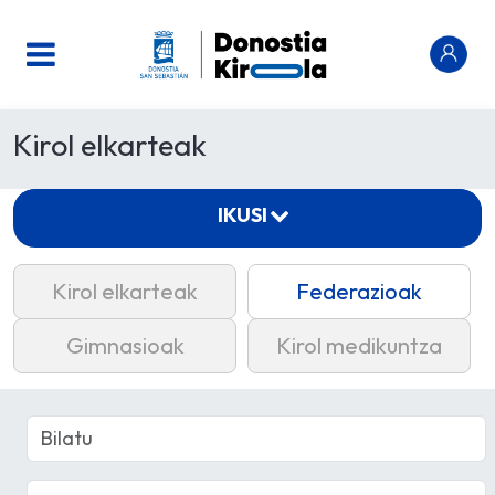
Kirol elkarteak
IKUSI
Kirol elkarteak
Federazioak
Gimnasioak
Kirol medikuntza