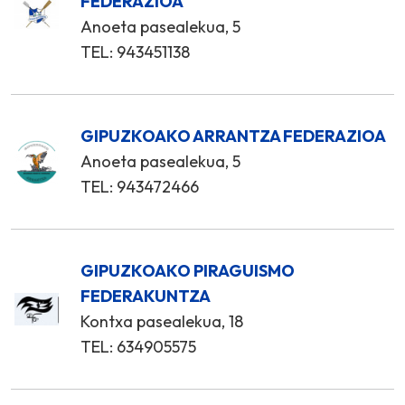
FEDERAZIOA
Anoeta pasealekua, 5
TEL: 943451138
GIPUZKOAKO ARRANTZA FEDERAZIOA
Anoeta pasealekua, 5
TEL: 943472466
GIPUZKOAKO PIRAGUISMO
FEDERAKUNTZA
Kontxa pasealekua, 18
TEL: 634905575