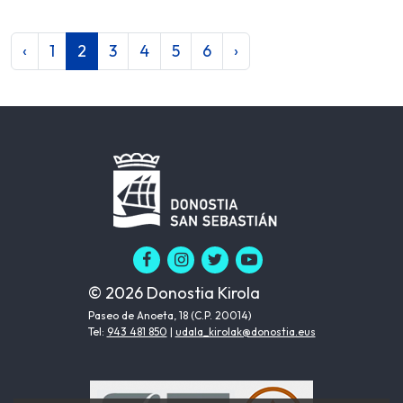
‹
1
2
3
4
5
6
›
© 2026 Donostia Kirola
Paseo de Anoeta, 18 (C.P. 20014)
Tel:
943 481 850
|
udala_kirolak@donostia.eus