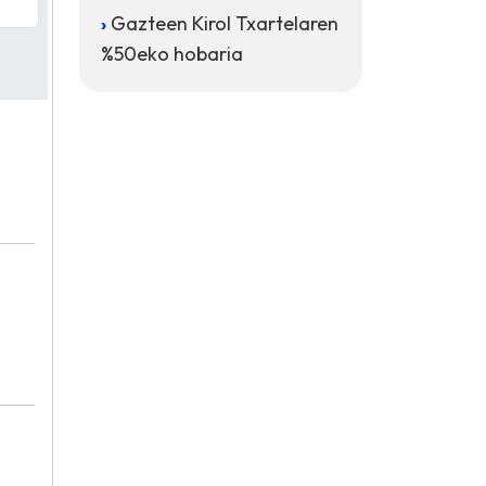
Gazteen Kirol Txartelaren
%50eko hobaria