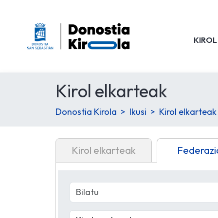
KIROL
Kirol elkarteak
Donostia Kirola
Ikusi
Kirol elkarteak
Kirol elkarteak
Federazi