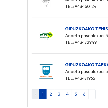
TEL: 943460124
GIPUZKOAKO TENIS
Anoeta pasealekua, 5
TEL: 943472949
GIPUZKOAKO TAEK
Anoeta pasealekua, 5
TEL: 943471965
‹
1
2
3
4
5
6
›