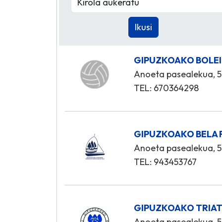
GIPUZKOAKO BOLEI
Anoeta pasealekua, 5
TEL: 670364298
GIPUZKOAKO BELA 
Anoeta pasealekua, 5
TEL: 943453767
GIPUZKOAKO TRIAT
Anoeta pasealekua, 5