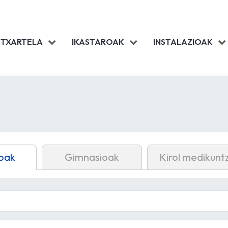
 TXARTELA
IKASTAROAK
INSTALAZIOAK
oak
Gimnasioak
Kirol medikunt