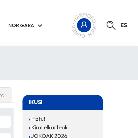
ES
NOR GARA
za
IKUSI
Piztu!
Kirol elkarteak
JOKOAK 2026