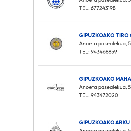
TEL: 677243198
GIPUZKOAKO TIRO 
Anoeta pasealekua, 5
TEL: 943468859
GIPUZKOAKO MAHAI
Anoeta pasealekua, 5
TEL: 943472020
GIPUZKOAKO ARKU 
Anoeta pasealekua, 5