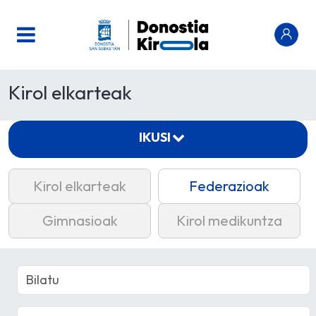
Kirol elkarteak
IKUSI
Kirol elkarteak
Federazioak
Gimnasioak
Kirol medikuntza