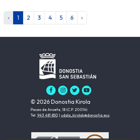
‹
1
2
3
4
5
6
›
© 2026 Donostia Kirola
Paseo de Anoeta, 18 (C.P. 20014)
Tel:
943 481 850
|
udala_kirolak@donostia.eus