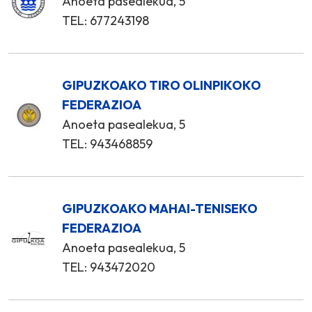
Anoeta pasealekua, 5
TEL: 677243198
GIPUZKOAKO TIRO OLINPIKOKO
FEDERAZIOA
Anoeta pasealekua, 5
TEL: 943468859
GIPUZKOAKO MAHAI-TENISEKO
FEDERAZIOA
Anoeta pasealekua, 5
TEL: 943472020